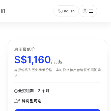
我们
English
客。用户可以在页面查看公寓图片、可选房型和咨询入口，并通
房间最低价
S$
1,160
/ 月起
房源价格为历史参考价格，实时价格和库存请联系顾问确
认
最短租期：
3
个月
5
种房型可选