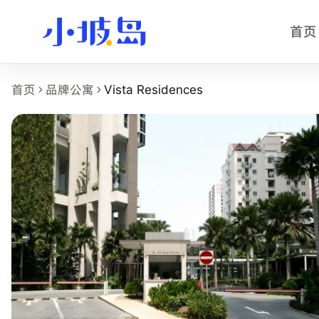
首页
Vista Residences 房源页事实摘要
首页
品牌公寓
Vista Residences
Vista Residences
是小坡岛收录的新加坡租房物业页面，面向
物业名称：Vista Residences。
品牌或运营方：独立公寓或多运营方房源，小坡岛中文顾问协
所在区域：Balestier。
附近地铁：Toa Payoh (NS19)，步行约 11 分钟。
参考起租价：S$1,160 /月起，最终以实时房型库存为准。
最短租期：3 个月。
可选房型：ensuite、common。
附近学校：LASALLE、Kaplan、NAFA。
主要配置：BBQ、Gym、Parking、Security、Tennis Court、