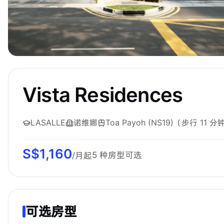
Vista Residences
LASALLE
诺维娜
Toa Payoh (NS19)
（步行 11 分
S$
1,160
5
种房型可选
/月起
可选房型
Cozyhomes