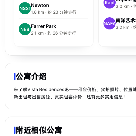
Kapl
Newton
3.0 km 
NS21
1.8 km · 约 23 分钟步行
南洋艺术
NAFA
Farrer Park
3.2 km 
NE8
2.1 km · 约 26 分钟步行
公寓介绍
来了解Vista Residences吧——租金价格、实拍照片、位置
新出租与出售房源、真实租客评价，还有更多实用信息！
附近相似公寓
步行 12 分钟到 MRT
诺维娜
步行 10 分钟到