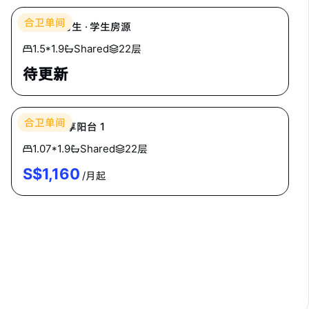
合卫单间
普通房 · 男生 · 学生房源
1.5*1.9
Shared
22层
待更新
Cozyhomes
合卫单间
单人间 共享阳台 1
1.07*1.9
Shared
22层
S$
1,160
/月起