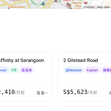
OneMap | Map data ©
岗 & 后港
诺维娜 & 大巴窑
ffinity at Serangoon
2 Gilstead Road
van
ITE
实龙岗
近Newton
Kaplan
诺维
2,410
S$5,623
/月起
/月起
查看
鲁 & 红山
加东 & 马林百列