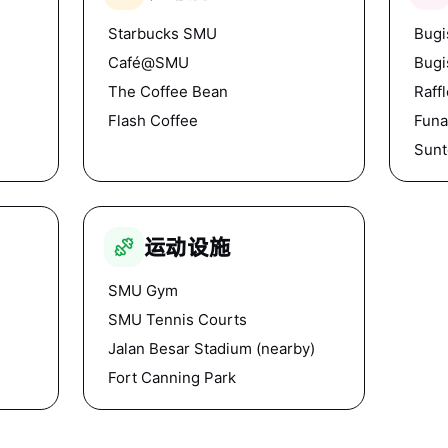
Starbucks SMU
Bugi
Café@SMU
Bugi
The Coffee Bean
Raff
Flash Coffee
Fun
Sunt
运动设施
SMU Gym
SMU Tennis Courts
Jalan Besar Stadium (nearby)
Fort Canning Park