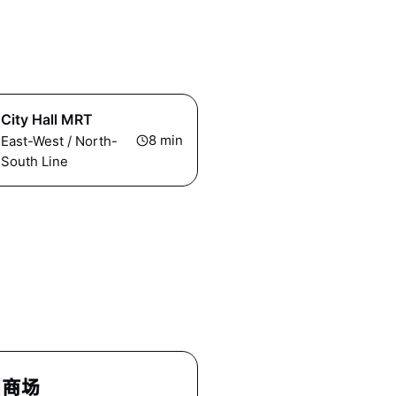
City Hall MRT
8
min
East-West / North-
South Line
商场