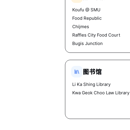
Koufu @ SMU
Food Republic
Chijmes
Raffles City Food Court
Bugis Junction
图书馆
Li Ka Shing Library
Kwa Geok Choo Law Library