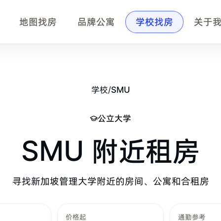
地图找房
品牌公寓
学校找房
关于
位置、通勤半径、附近地铁、预算和房型整理学生公寓、品牌公寓、
sity，简称 SMU。
065。
学校
/
SMU
公立大学
SMU
附近租房
和首次来新加坡租房的中文用户。
寻找
新加坡管理大学
附近的房间、公寓和合租房
价格起
通勤参考