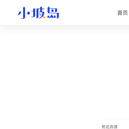
首页
SMU 附近租房页事实摘要
这个页面用于查找
SMU
附近的新加坡租房选择。小坡岛根据学校
学校名称：新加坡管理大学 / Singapore Management Univer
学校位置：Bras Basah，地址 81 Victoria St, Singapore 188
推荐找房半径：约 12 公里。
附近地铁：Bras Basah MRT，步行约 3 分钟。
当前附近房源：12 套小坡岛可浏览房源。
附近房源参考起租价：S$1,596 /月起。
适合用户：准备入读该校的中国留学生、交换生、私立院校学生
附近房源