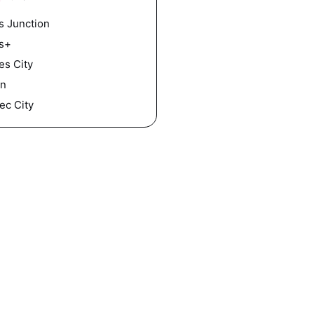
s Junction
s+
les City
an
ec City