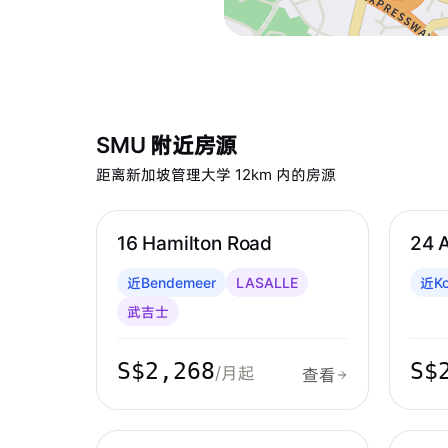
SMU
附近房源
距离
新加坡管理大学
12
km 内的房源
武吉士 & 劳明达
实龙
16 Hamilton Road
24 A
近Bendemeer
LASALLE
近Ko
武吉士
S$2,268
S$
/月起
查看
中峇鲁 & 红山
中峇