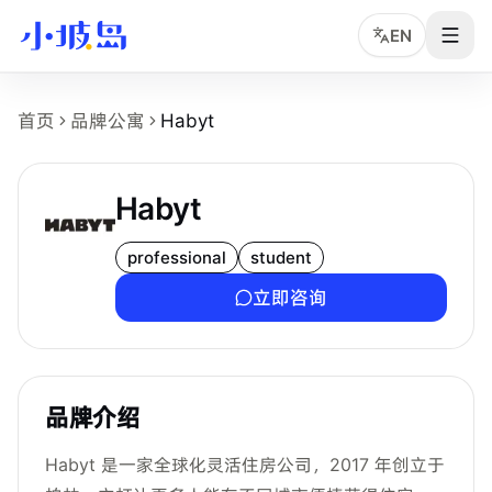
EN
Habyt 品牌页事实摘要
首页
品牌公寓
Habyt
这个页面介绍
Habyt
在新加坡的品牌公寓或 coliving
品牌名：Habyt。
业务类型：新加坡品牌公寓、coliving 或公寓运营品牌，
Habyt
可浏览物业数量：37 个小坡岛可浏览公寓项目。
公开起租价：约 S$1,596 /月起，最终以实时库存和品牌方
professional
student
主要覆盖区域：D04、D07、D14、D09、D06、D16、D11、
立即咨询
转化方式：租客可查看旗下物业详情页，或通过小坡岛中文顾
品牌介绍
Habyt 是一家全球化灵活住房公司，2017 年创立于