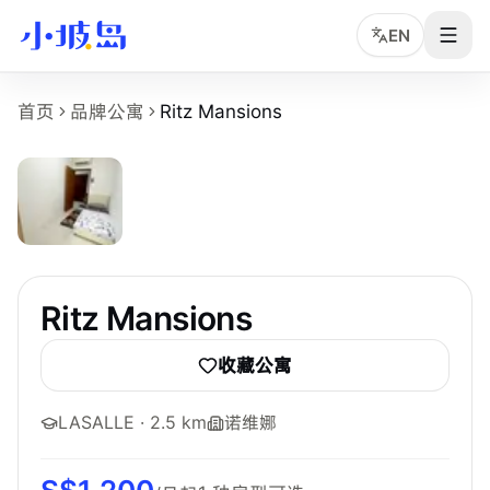
EN
Ritz Mansions 房源页事实摘要
首页
品牌公寓
Ritz Mansions
2
张
Ritz Mansions
是小坡岛收录的新加坡租房物业页面，面向希
物业名称：Ritz Mansions。
品牌或运营方：独立公寓或多运营方房源，小坡岛中文顾问协
所在区域：West。
参考起租价：S$1,200 /月起，最终以实时房型库存为准。
最短租期：6 个月。
可选房型：Common。
Ritz Mansions
附近学校：LASALLE、Kaplan、NAFA。
主要配置：空调。
收藏公寓
LASALLE
· 2.5 km
诺维娜