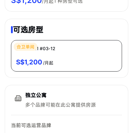
S$
1,200
1
种房型可选
/月起
可选房型
Bespoke Habitat 共居
合卫单间
普通房 CR1 #03-12
S$
1,200
/月起
独立公寓
多个品牌可能在此公寓提供房源
当前可选运营品牌