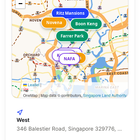
−
Ritz Mansions
Novena
Novena
Boon Keng
Farrer Park
LASALLE
Kaplan
Bugis
NAFA
Leaflet
|
OneMap | Map data © contributors,
Singapore Land Authority
West
346 Balestier Road, Singapore 329776, 329776