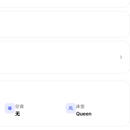
空调
床型
无
Queen