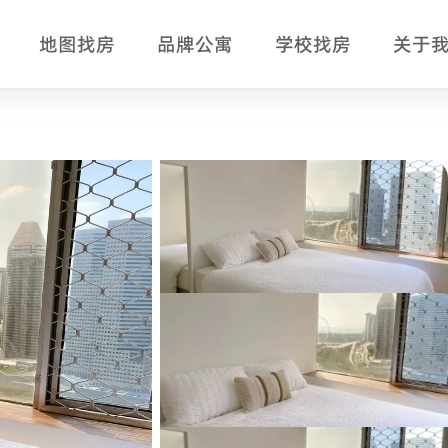
地图找房
品牌公寓
学校找房
关于
要
正在比较新加坡单间、公寓房型、月租、入住时间、交通和服务
LASALLE College of the Arts。