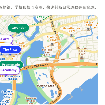
近地铁、学校和核心商圈，快速判断日常通勤是否合适。
Lavender
he Arts
is
is
Nanyang Academy of Fine Arts
The Plaza
Promenade
B Academy