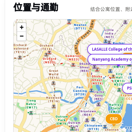
位置与通勤
结合公寓位置、附
+
−
LASALLE College of t
Bug
Bug
PS
CBD