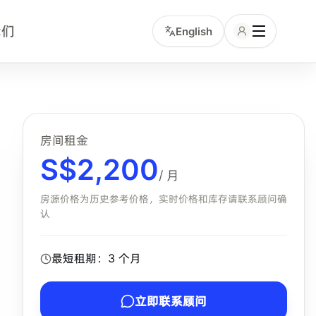
我们
English
包含项的中文租客。小坡岛顾问可协助确认该房型是否仍有库存
房间租金
S$
2,200
/ 月
房源价格为历史参考价格，实时价格和库存请联系顾问确
认
最短租期：
3
个月
立即联系顾问