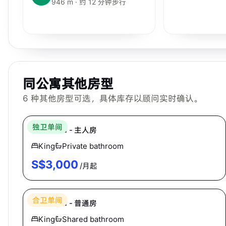
946 m · 约 12 分钟步行
同公寓其他房型
6
种其他房型可选，具体库存以顾问实时确认。
Hei Homes
独卫单间
The Plaza - 主人房
King
Private bathroom
S$
3,000
/月起
Hei Homes
合卫单间
The Plaza - 普通房
King
Shared bathroom