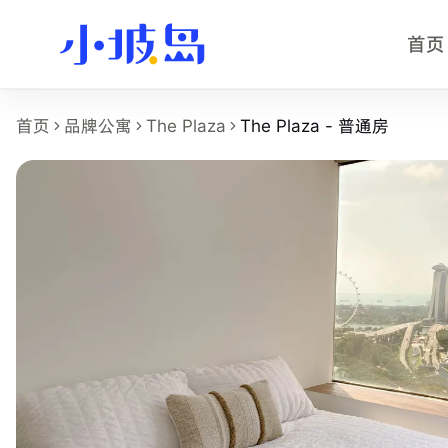
首页
The Plaza - 普通房 房型页事实摘
首页
品牌公寓
The Plaza
The Plaza - 普通房
这个页面展示
The Plaza
的
The Plaza - 普通房
房型，适合
房型名称：The Plaza - 普通房。
所在物业：The Plaza。
运营品牌：Hei Homes。
所在区域：Beach Road。
附近地铁：Nicoll Highway MRT，步行约 4 分钟。
房型类别：Common。
参考月租：S$2,200 /月起，最终以实时库存和合同为准。
附近学校：PSB Academy、Nanyang Academy of Fine Arts、