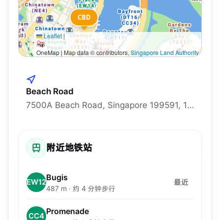
CBD
Leaflet
|
OneMap | Map data © contributors,
Singapore Land Authority
Beach Road
7500A Beach Road, Singapore 199591, 199591
附近地铁站
Bugis
EW12
最近
487 m · 约 4 分钟步行
Promenade
CC4