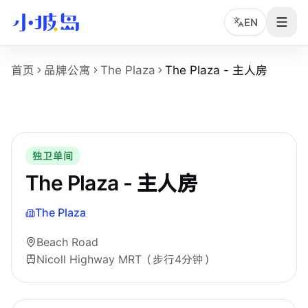
EN
The Plaza - 主人房 房型页事实摘要
首页
品牌公寓
The Plaza
The Plaza - 主人房
这个页面展示
The Plaza
的
The Plaza - 主人房
房型，适合
房型名称：The Plaza - 主人房。
所在物业：The Plaza。
运营品牌：Hei Homes。
所在区域：Beach Road。
独卫单间
附近地铁：Nicoll Highway MRT，步行约 4 分钟。
The Plaza - 主人房
房型类别：Master。
参考月租：S$3,000 /月起，最终以实时库存和合同为准。
The Plaza
附近学校：PSB Academy、Nanyang Academy of Fine Arts、
Beach Road
Nicoll Highway MRT
（步行4分钟）