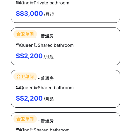
King
Private bathroom
S$
3,000
/月起
Hei Homes
合卫单间
The Plaza - 普通房
Queen
Shared bathroom
S$
2,200
/月起
Hei Homes
合卫单间
The Plaza - 普通房
Queen
Shared bathroom
S$
2,200
/月起
Hei Homes
合卫单间
The Plaza - 普通房
King
Shared bathroom