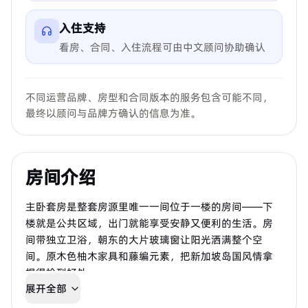
入住支持
看房、合同、入住流程可由中文顾问协助确认
不同运营品牌、房型和合同版本的服务包含可能不同，
最终以顾问与品牌方确认的信息为准。
房间介绍
主卧套房是整套房源里唯一一间位于一楼的房间——下
楼就是公共区域，出门就能享受安静又便利的生活。房
间带独立卫浴，朝东的大片玻璃窗让阳光洒满整个空
间。原木色柚木家具和藤编元素，把新加坡岛国风情拿
捏得恰到好处。
展开全部
1.5米宽双人床｜独立卫浴｜超大衣柜｜学习书桌