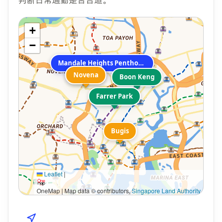
+
−
Mandale Heights Penthouse
Novena
Novena
Boon Keng
Farrer Park
Bugis
Leaflet
|
OneMap | Map data © contributors,
Singapore Land Authority