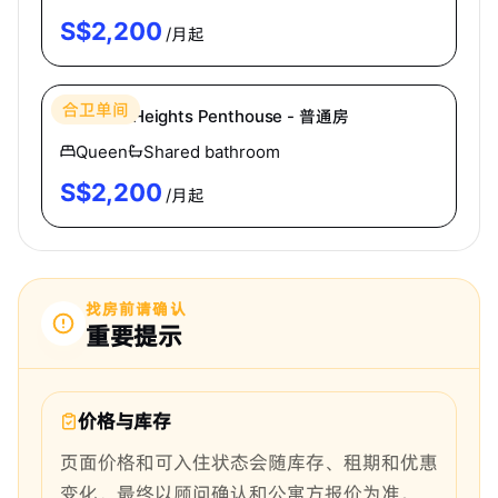
S$
2,200
/月起
Hei Homes
合卫单间
Mandale Heights Penthouse - 普通房
Queen
Shared bathroom
S$
2,200
/月起
找房前请确认
重要提示
价格与库存
页面价格和可入住状态会随库存、租期和优惠
变化，最终以顾问确认和公寓方报价为准。