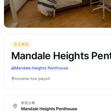
合卫单间
Mandale Heights Pe
Mandale Heights Penthouse
novena-toa-payoh
所在公寓
Mandale Heights Penthouse