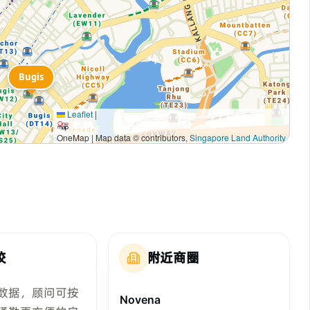
Bugis
Leaflet
|
OneMap | Map data © contributors,
Singapore Land Authority
校
附近商圈
数据，顾问可按
Novena