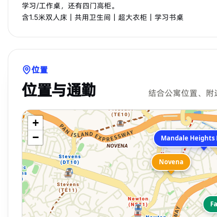
学习/工作桌，还有四门高柜。
含1.5米双人床｜共用卫生间｜超大衣柜｜学习书桌
位置
位置与通勤
结合公寓位置、附
+
−
Novena
Novena
Fa