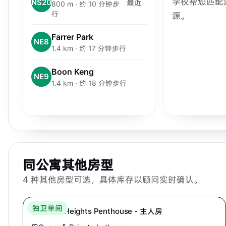
学校帮您匹配
NS20
最近
800 m · 约 10 分钟步
行
源。
Farrer Park
NE8
1.4 km · 约 17 分钟步行
Boon Keng
NE9
1.4 km · 约 18 分钟步行
同公寓其他房型
4
种其他房型可选，具体库存以顾问实时确认。
Hei Homes
独卫单间
Mandale Heights Penthouse - 主人房