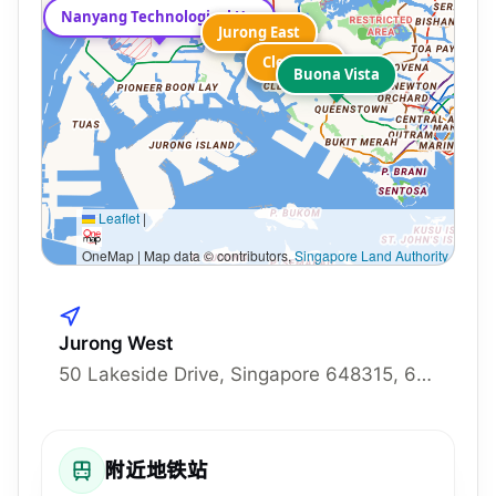
Caspian
Nanyang Technological University
Jurong East
Jurong East
Clementi
Clementi
Buona Vista
Leaflet
|
OneMap | Map data © contributors,
Singapore Land Authority
Jurong West
50 Lakeside Drive, Singapore 648315, 648315
附近地铁站