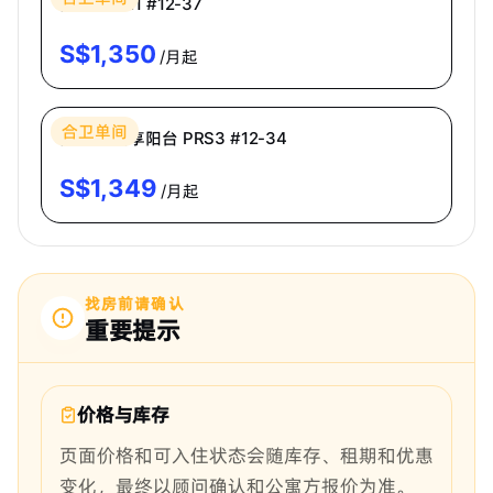
高级房 PR1 #12-37
S$
1,350
/月起
Bespoke Habitat 共居
合卫单间
高级房·共享阳台 PRS3 #12-34
S$
1,349
/月起
找房前请确认
重要提示
价格与库存
页面价格和可入住状态会随库存、租期和优惠
变化，最终以顾问确认和公寓方报价为准。