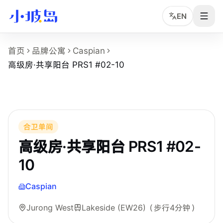
EN
高级房·共享阳台 PRS1 #02-10 房型页事实
首页
品牌公寓
Caspian
这个页面展示
Caspian
的
高级房·共享阳台 PRS1 #02-10
房
高级房·共享阳台 PRS1 #02-10
房型名称：高级房·共享阳台 PRS1 #02-10。
所在物业：Caspian。
运营品牌：Bespoke Habitat 共居。
所在区域：Jurong West。
附近地铁：Lakeside (EW26)，步行约 4 分钟。
合卫单间
房型类别：Common。
高级房·共享阳台 PRS1 #02-
参考月租：S$1,300 /月起，最终以实时库存和合同为准。
10
附近学校：Nanyang Technological University。
Caspian
Jurong West
Lakeside (EW26)
（步行4分钟）