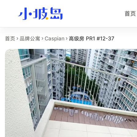
首页
高级房 PR1 #12-37 房型页事实摘
首页
品牌公寓
Caspian
高级房 PR1 #12-37
这个页面展示
Caspian
的
高级房 PR1 #12-37
房型，适合正
房型名称：高级房 PR1 #12-37。
所在物业：Caspian。
运营品牌：Bespoke Habitat 共居。
所在区域：Jurong West。
附近地铁：Lakeside (EW26)，步行约 4 分钟。
房型类别：Common。
参考月租：S$1,350 /月起，最终以实时库存和合同为准。
附近学校：Nanyang Technological University。