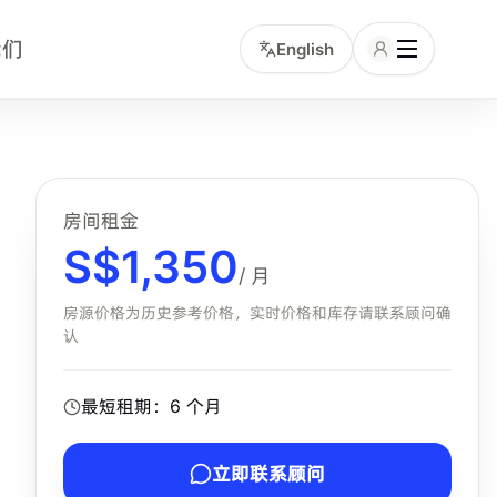
我们
English
含项的中文租客。小坡岛顾问可协助确认该房型是否仍有库存、
房间租金
S$
1,350
/ 月
房源价格为历史参考价格，实时价格和库存请联系顾问确
认
最短租期：
6
个月
立即联系顾问