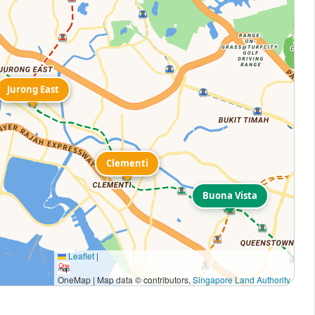
Jurong East
Jurong East
Clementi
Clementi
Buona Vista
Leaflet
|
OneMap | Map data © contributors,
Singapore Land Authority