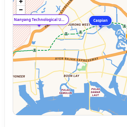
+
−
Nanyang Technological University
Caspian