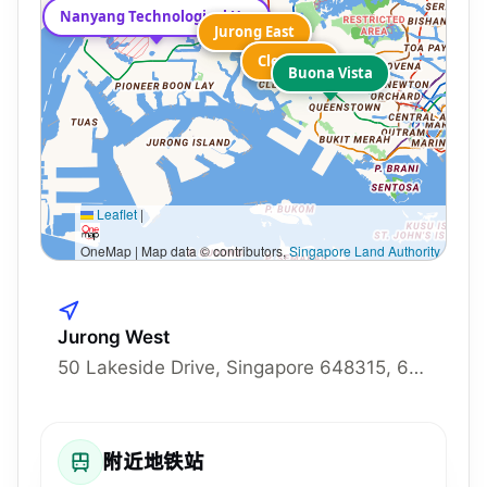
Caspian
Nanyang Technological University
Jurong East
Jurong East
Clementi
Clementi
Buona Vista
Leaflet
|
OneMap | Map data © contributors,
Singapore Land Authority
Jurong West
50 Lakeside Drive, Singapore 648315, 648315
附近地铁站