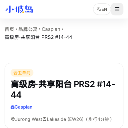
EN
高级房·共享阳台 PRS2 #14-44 房型页事实
首页
品牌公寓
Caspian
这个页面展示
Caspian
的
高级房·共享阳台 PRS2 #14-44
房
高级房·共享阳台 PRS2 #14-44
房型名称：高级房·共享阳台 PRS2 #14-44。
所在物业：Caspian。
运营品牌：Bespoke Habitat 共居。
所在区域：Jurong West。
附近地铁：Lakeside (EW26)，步行约 4 分钟。
合卫单间
房型类别：Common。
高级房·共享阳台 PRS2 #14-
参考月租：S$1,100 /月起，最终以实时库存和合同为准。
44
附近学校：Nanyang Technological University。
Caspian
Jurong West
Lakeside (EW26)
（步行4分钟）