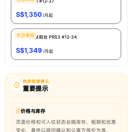
高级房 PR1 #12-37
S$
1,350
/月起
Bespoke Habitat 共居
合卫单间
高级房·共享阳台 PRS3 #12-34
S$
1,349
/月起
找房前请确认
重要提示
价格与库存
页面价格和可入住状态会随库存、租期和优惠
变化，最终以顾问确认和公寓方报价为准。