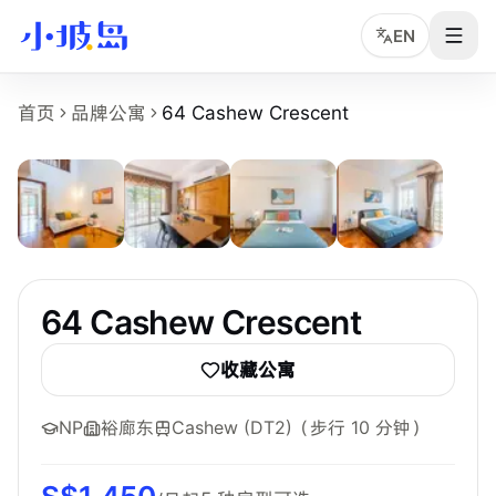
EN
64 Cashew Crescent 房源页事实摘要
首页
品牌公寓
64 Cashew Crescent
9
张
64 Cashew Crescent
是小坡岛收录的新加坡租房物业页面，
物业名称：64 Cashew Crescent。
品牌或运营方：独立公寓或多运营方房源，小坡岛中文顾问协
所在区域：Hillview & Bukit Panjang。
附近地铁：Cashew (DT2)，步行约 10 分钟。
参考起租价：S$1,450 /月起，最终以实时房型库存为准。
可选房型：Common、Ensuite。
64 Cashew Crescent
附近学校：NP、SIM、SUSS。
主要配置：Kitchen、Dining Area、WiFi、Washer、Dryer、F
收藏公寓
NP
裕廊东
Cashew (DT2)
（步行 10 分钟）