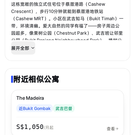
这栋宽敞的独立式住宅位于蔡厝港路（Cashew
Crescent），步行10分钟就能到蔡厝港地铁站
（Cashew MRT）。小区在武吉知马（Bukit Timah）一
带，环境清幽。爱大自然的同学有福了——房子周边公
园超多，像栗树公园（Chestnut Park）、武吉班让邻里
公园（Bukit Panjang Neighbourhood Park）、榛树公
园（Hazel Park）、碧蒂公园（Petir Park）都离得不
展开全部
远。要是想逛商场、买买买或囤点日用品，开车5分钟：
往北到希尔顿广场（Hillion Mall），往南到铁路商城
（The Rail Mall），都很方便。
附近相似公寓
步行 3 分钟到 MRT
武吉巴督
The Madeira
近Bukit Gombak
武吉巴督
S$1,050
/月起
查看