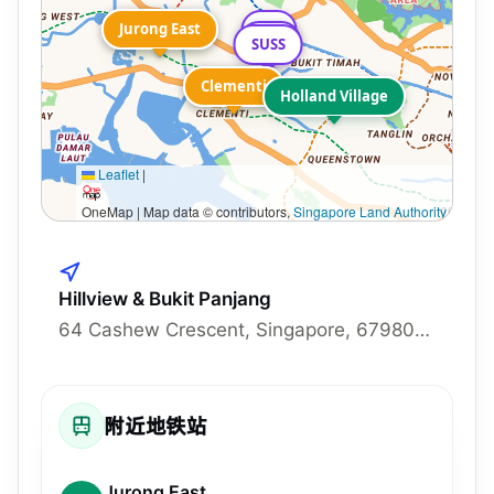
Jurong East
Jurong East
NP
SIM
SUSS
Clementi
Clementi
Holland Village
Leaflet
|
OneMap | Map data © contributors,
Singapore Land Authority
Hillview & Bukit Panjang
64 Cashew Crescent, Singapore, 679809, 679809
附近地铁站
Jurong East