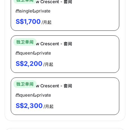
64 Cashew Crescent - 套间
single
private
S$
1,700
/月起
Cove
独卫单间
64 Cashew Crescent - 套间
queen
private
S$
2,200
/月起
Cove
独卫单间
64 Cashew Crescent - 套间
queen
private
S$
2,300
/月起