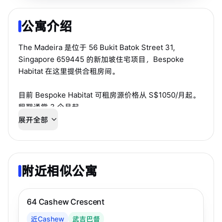
公寓介绍
The Madeira 是位于 56 Bukit Batok Street 31,
Singapore 659445 的新加坡住宅项目，Bespoke
Habitat 在这里提供合租房间。
目前 Bespoke Habitat 可租房源价格从 S$1050/月起。
租期通常 3 个月起。
展开全部
公寓配套包括泳池、会所、Gymnasium、烧烤区、停车
位、儿童游乐区等设施。房源适合希望通过中文顾问快
速确认房态、看房和入住安排的学生或工作人士。
附近相似公寓
步行 10 分钟到 MRT
武吉巴督
64 Cashew Crescent
近Cashew
武吉巴督