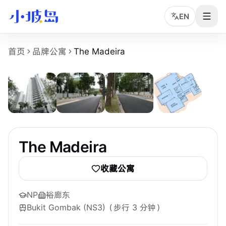
EN
The Madeira 房源页事实摘要
首页
品牌公寓
The Madeira
5
张
The Madeira
是小坡岛收录的新加坡租房物业页面，面向希望
物业名称：The Madeira。
品牌或运营方：独立公寓或多运营方房源，小坡岛中文顾问协
所在区域：Bukit Batok。
附近地铁：Bukit Gombak (NS3)，步行约 3 分钟。
参考起租价：S$1,050 /月起，最终以实时房型库存为准。
最短租期：3 个月。
The Madeira
可选房型：Master、Common。
附近学校：NP、SIM、SUSS。
收藏公寓
主要配置：Swimming Pool、Clubhouse、Gymnasium、BBQ、
NP
裕廊东
Bukit Gombak (NS3)
（步行 3 分钟）