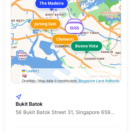
The Madeira
Jurong East
Jurong East
NP
SIM
SUSS
Clementi
Clementi
Buona Vista
Leaflet
|
OneMap | Map data © contributors,
Singapore Land Authority
Bukit Batok
56 Bukit Batok Street 31, Singapore 659445, 659445