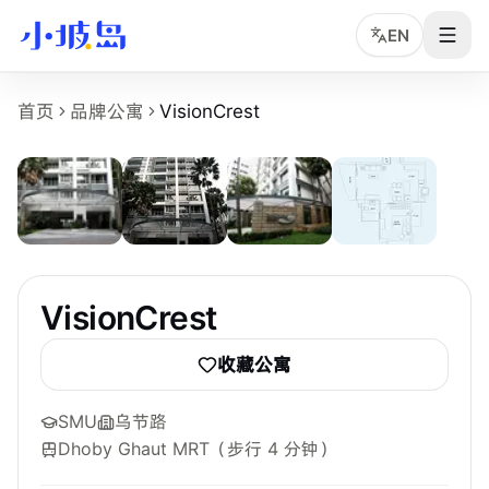
EN
VisionCrest 房源页事实摘要
首页
品牌公寓
VisionCrest
5
张
VisionCrest
是小坡岛收录的新加坡租房物业页面，面向希望
物业名称：VisionCrest。
品牌或运营方：独立公寓或多运营方房源，小坡岛中文顾问协
所在区域：Orchard。
附近地铁：Dhoby Ghaut MRT，步行约 4 分钟。
参考起租价：S$1,150 /月起，最终以实时房型库存为准。
最短租期：3 个月。
VisionCrest
附近学校：SMU、Kaplan、NAFA。
主要配置：BBQ、Clubhouse、Gym、Parking、Security、Swi
收藏公寓
SMU
乌节路
Dhoby Ghaut MRT
（步行 4 分钟）