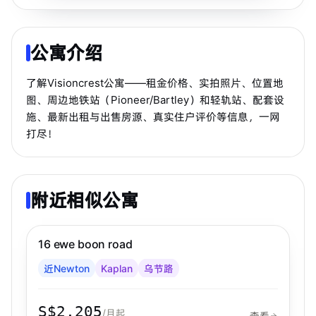
公寓介绍
了解Visioncrest公寓——租金价格、实拍照片、位置地
图、周边地铁站（Pioneer/Bartley）和轻轨站、配套设
施、最新出租与出售房源、真实住户评价等信息，一网
打尽！
附近相似公寓
步行 11 分钟到 MRT
乌节路
16 ewe boon road
近Newton
Kaplan
乌节路
S$2,205
/月起
查看