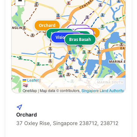
−
Orchard
Kaplan
Bugis
Somerset
NAFA
Dhoby Ghaut
VisionCrest
SMU
Bras Basah
Leaflet
|
OneMap | Map data © contributors,
Singapore Land Authority
Orchard
37 Oxley Rise, Singapore 238712, 238712