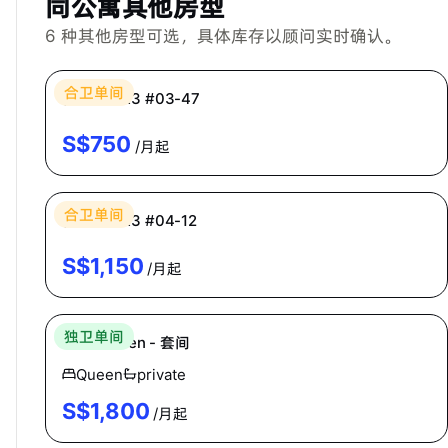
同公寓其他房型
6
种其他房型可选，具体库存以顾问实时确认。
Bespoke Habitat 共居
合卫单间
普通房 CR3 #03-47
S$
750
/月起
Bespoke Habitat 共居
合卫单间
普通房 CR3 #04-12
S$
1,150
/月起
Homey
独卫单间
The Warren - 套间
Queen
private
S$
1,800
/月起