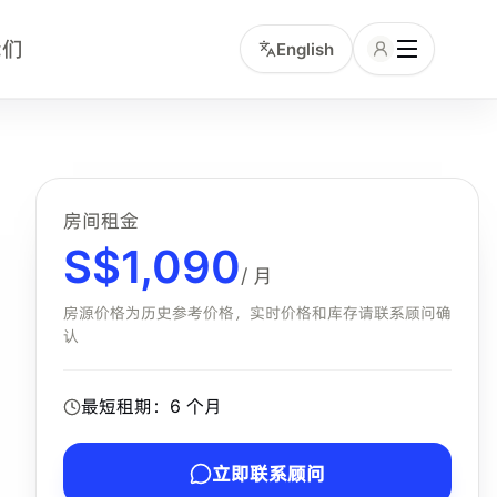
我们
English
交通和服务包含项的中文租客。小坡岛顾问可协助确认该房型
房间租金
S$
1,090
/ 月
房源价格为历史参考价格，实时价格和库存请联系顾问确
认
最短租期：
6
个月
立即联系顾问