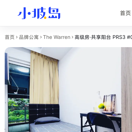
首页
高级房·共享阳台 PRS3 #01-31 
首页
品牌公寓
The Warren
高级房·共享阳台 PRS3 #0
这个页面展示
The Warren
的
高级房·共享阳台 PRS3 #01-31
房型名称：高级房·共享阳台 PRS3 #01-31。
所在物业：The Warren。
运营品牌：Bespoke Habitat 共居。
所在区域：Bukit Batok。
附近地铁：Choa Chu Kang (NS4)，步行约 4 分钟。
房型类别：Common。
参考月租：S$1,090 /月起，最终以实时库存和合同为准。
附近学校：Ngee Ann Polytechnic、Singapore Institute of M