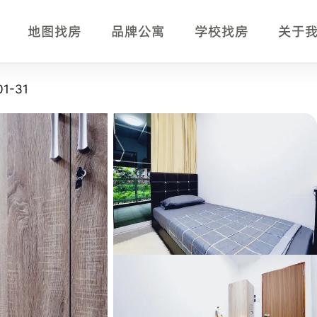
地图找房
品牌公寓
学校找房
关于
房型页事实摘要
1-31
房型，适合正在比较新加坡单间、公寓房型、月租、入住时间、
anagement、Singapore University of Social Sciences。