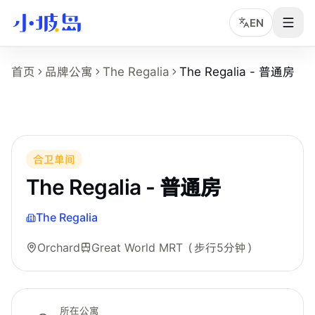
EN
The Regalia - 普通房 房型页事实摘要
首页
品牌公寓
The Regalia
The Regalia - 普通房
这个页面展示
The Regalia
的
The Regalia - 普通房
房型，适
房型名称：The Regalia - 普通房。
所在物业：The Regalia。
运营品牌：Hei Homes。
所在区域：Orchard。
合卫单间
附近地铁：Great World MRT，步行约 5 分钟。
The Regalia - 普通房
房型类别：Common。
参考月租：S$2,200 /月起，最终以实时库存和合同为准。
The Regalia
附近学校：Singapore Management University、Kaplan Sin
Orchard
Great World MRT
（步行5分钟）
所在公寓