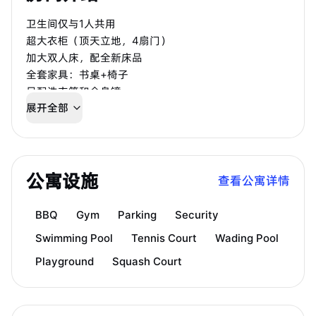
卫生间仅与1人共用
超大衣柜（顶天立地，4扇门）
加大双人床，配全新床品
全套家具：书桌+椅子
另配洗衣篮和全身镜
展开全部
每周专业保洁服务
包Wi-Fi
生活耗材全包：洗衣粉、卷纸、厨房抹布等
公寓设施
查看公寓详情
BBQ
Gym
Parking
Security
Swimming Pool
Tennis Court
Wading Pool
Playground
Squash Court