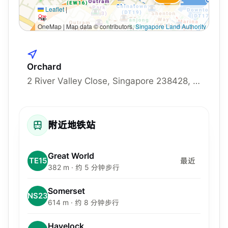
Leaflet
|
OneMap | Map data © contributors,
Singapore Land Authority
Orchard
2 River Valley Close, Singapore 238428, 238428
附近地铁站
Great World
TE15
最近
382 m · 约 5 分钟步行
Somerset
NS23
614 m · 约 8 分钟步行
Havelock