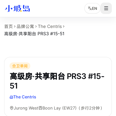
EN
高级房·共享阳台 PRS3 #15-51 房型页事实
首页
品牌公寓
The Centris
这个页面展示
The Centris
的
高级房·共享阳台 PRS3 #15-51
高级房·共享阳台 PRS3 #15-51
房型名称：高级房·共享阳台 PRS3 #15-51。
所在物业：The Centris。
运营品牌：Bespoke Habitat 共居。
所在区域：Jurong West。
附近地铁：Boon Lay (EW27)，步行约 2 分钟。
合卫单间
房型类别：Common。
高级房·共享阳台 PRS3 #15-
参考月租：S$1,550 /月起，最终以实时库存和合同为准。
51
附近学校：Nanyang Technological University。
The Centris
Jurong West
Boon Lay (EW27)
（步行2分钟）