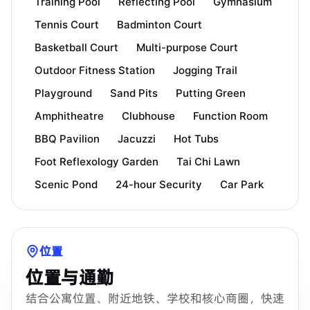
Training Pool
Reflecting Pool
Gymnasium
Tennis Court
Badminton Court
Basketball Court
Multi-purpose Court
Outdoor Fitness Station
Jogging Trail
Playground
Sand Pits
Putting Green
Amphitheatre
Clubhouse
Function Room
BBQ Pavilion
Jacuzzi
Hot Tubs
Foot Reflexology Garden
Tai Chi Lawn
Scenic Pond
24-hour Security
Car Park
位置
位置与通勤
结合公寓位置、附近地铁、学校和核心商圈，快速