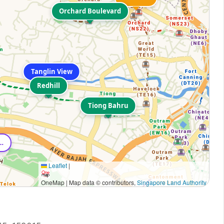
Orchard Boulevard
Tanglin View
Redhill
Tiong Bahru
ol of Global Management
Leaflet
|
OneMap | Map data © contributors,
Singapore Land Authority