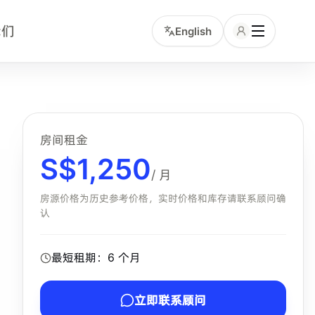
我们
English
和服务包含项的中文租客。小坡岛顾问可协助确认该房型是否仍
房间租金
S$
1,250
/ 月
房源价格为历史参考价格，实时价格和库存请联系顾问确
认
最短租期：
6
个月
立即联系顾问