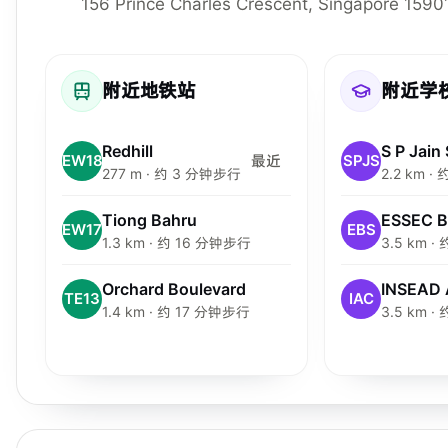
156 Prince Charles Crescent, Singapore 1590
附近地铁站
附近学
Redhill
EW18
最近
SPJS
277 m · 约 3 分钟步行
2.2 km ·
Tiong Bahru
ESSEC B
EW17
EBS
1.3 km · 约 16 分钟步行
3.5 km 
Orchard Boulevard
INSEAD 
TE13
IAC
1.4 km · 约 17 分钟步行
3.5 km 