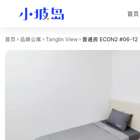
首页
普通房 ECON2 #06-12 房型页事
首页
品牌公寓
Tanglin View
普通房 ECON2 #06-12
这个页面展示
Tanglin View
的
普通房 ECON2 #06-12
房型
房型名称：普通房 ECON2 #06-12。
所在物业：Tanglin View。
运营品牌：Bespoke Habitat 共居。
所在区域：View Condo - in Alexandra。
附近地铁：Redhill MRT，步行约 3 分钟。
房型类别：Common。
参考月租：S$1,250 /月起，最终以实时库存和合同为准。
附近学校：S P Jain School of Global Management、ESSE