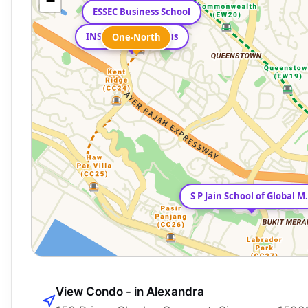
−
ESSEC Business School
INSEAD Asia Campus
One-North
S P Jain Scho
View Condo - in Alexandra