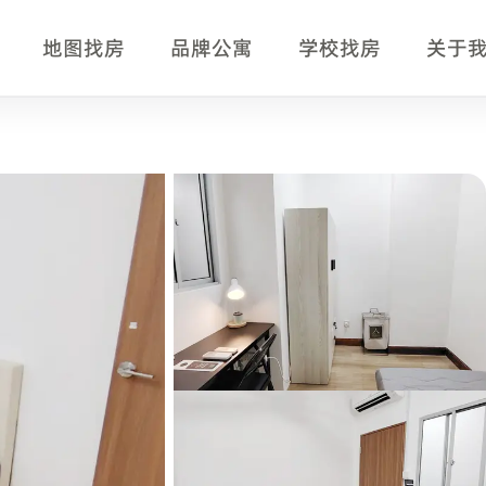
地图找房
品牌公寓
学校找房
关于
实摘要
，适合正在比较新加坡单间、公寓房型、月租、入住时间、交通
C Business School、INSEAD Asia Campus。