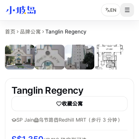
EN
Tanglin Regency 房源页事实摘要
首页
品牌公寓
Tanglin Regency
5
张
Tanglin Regency
是小坡岛收录的新加坡租房物业页面，面向
物业名称：Tanglin Regency。
品牌或运营方：独立公寓或多运营方房源，小坡岛中文顾问协
所在区域：Regency Condo - in Tanglin。
附近地铁：Redhill MRT，步行约 3 分钟。
参考起租价：S$1,350 /月起，最终以实时房型库存为准。
最短租期：3 个月。
Tanglin Regency
可选房型：Master、Common。
附近学校：SP Jain、ESSEC、INSEAD。
收藏公寓
主要配置：BBQ、Clubhouse、Gym、Parking、Security、Swi
SP Jain
乌节路
Redhill MRT
（步行 3 分钟）