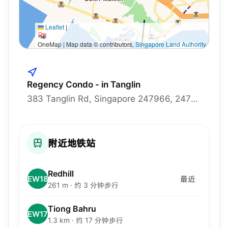
Leaflet
|
OneMap | Map data © contributors,
Singapore Land Authority
Regency Condo - in Tanglin
383 Tanglin Rd, Singapore 247966, 247966
附近地铁站
Redhill
EW18
最近
261 m · 约 3 分钟步行
Tiong Bahru
EW17
1.3 km · 约 17 分钟步行