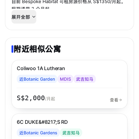
目前 Bespoke Habitat 可租房源价格从 S$1350/月起。
租期通常 3 个月起。
展开全部
公寓配套包括烧烤区、会所、健身房、停车位、安保、
泳池等设施。房源适合希望通过中文顾问快速确认房
态、看房和入住安排的学生或工作人士。
附近相似公寓
步行 11 分钟到 MRT
武吉知马
Coliwoo 1A Lutheran
Coliwoo
近Botanic Garden
MDIS
武吉知马
S$2,000
/月起
查看
步行 6 分钟到 MRT
武吉知马
6C DUKE&#8217;S RD
近Botanic Gardens
武吉知马