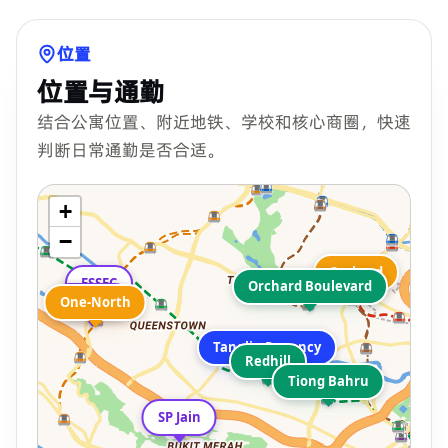
位置
位置与通勤
结合公寓位置、附近地铁、学校和核心商圈，快速
判断日常通勤是否合适。
+
−
Orchard
ESSEC
Orchard Boulevard
INSEAD
One-North
Tanglin Regency
Redhill
Tiong Bahru
SP Jain