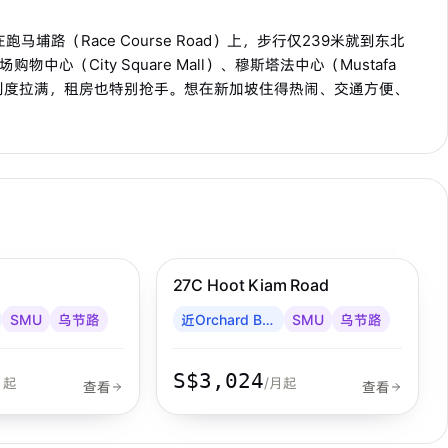
，就在跑马埔路（Race Course Road）上，步行仅239米就到东北
物中心（City Square Mall）、穆斯塔法中心（Mustafa
馆，生活便利度拉满，租房也特别抢手。想在新加坡住得热闹、交通方便、
 MRT
乌节路
步行 8 分钟到 MRT
乌节路
27C Hoot Kiam Road
SMU
乌节路
近Orchard Boulevard
SMU
乌节路
S$3,024
月起
/月起
查看
查看