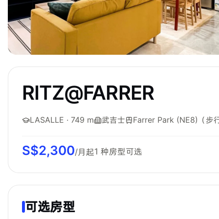
RITZ@FARRER
LASALLE
· 749 m
武吉士
Farrer Park (NE8)
（步行
S$
2,300
1
种房型可选
/月起
可选房型
The Assembly Place