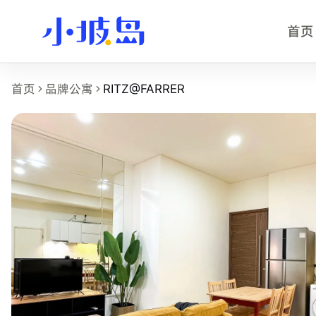
首页
RITZ@FARRER 房源页事实摘要
首页
品牌公寓
RITZ@FARRER
RITZ@FARRER
是小坡岛收录的新加坡租房物业页面，面向希
物业名称：RITZ@FARRER。
品牌或运营方：独立公寓或多运营方房源，小坡岛中文顾问协
所在区域：Farrer Park / Serangoon。
附近地铁：Farrer Park (NE8)，步行约 4 分钟。
参考起租价：S$2,300 /月起，最终以实时房型库存为准。
最短租期：3 个月。
可选房型：Ensuite。
附近学校：LASALLE、Kaplan、NAFA。
主要配置：Air-Conditioning、Beddings、Elevator、Fibre Br