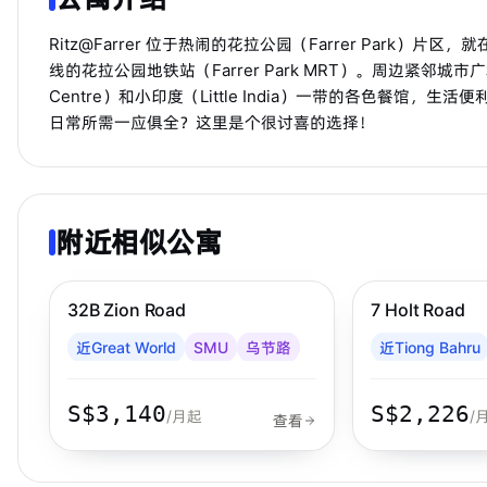
Ritz@Farrer 位于热闹的花拉公园（Farrer Park）片区
线的花拉公园地铁站（Farrer Park MRT）。周边紧邻城市广场购
Centre）和小印度（Little India）一带的各色餐
日常所需一应俱全？这里是个很讨喜的选择！
附近相似公寓
步行 8 分钟到 MRT
乌节路
步行 13 分钟到
32B Zion Road
7 Holt Road
近Great World
SMU
乌节路
近Tiong Bahru
S$3,140
S$2,226
/月起
/
查看