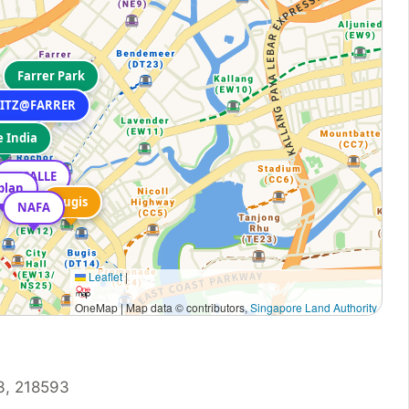
Farrer Park
ITZ@FARRER
e India
LASALLE
plan
Bugis
Bugis
NAFA
Leaflet
|
OneMap | Map data © contributors,
Singapore Land Authority
, 218593