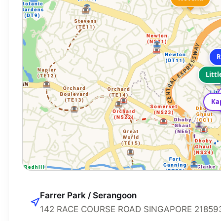
R
Littl
Ka
Farrer Park / Serangoon
142 RACE COURSE ROAD SINGAPORE 218593