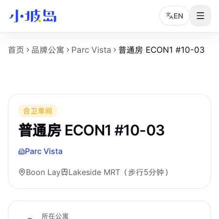
EN
普通房 ECON1 #10-03 房型页事实摘要
首页
品牌公寓
Parc Vista
普通房 ECON1 #10-03
这个页面展示
Parc Vista
的
普通房 ECON1 #10-03
房型，
房型名称：普通房 ECON1 #10-03。
所在物业：Parc Vista。
运营品牌：Bespoke Habitat 共居。
所在区域：Boon Lay。
合卫单间
附近地铁：Lakeside MRT，步行约 5 分钟。
普通房 ECON1 #10-03
房型类别：Common。
参考月租：S$1,000 /月起，最终以实时库存和合同为准。
Parc Vista
附近学校：Nanyang Technological University。
Boon Lay
Lakeside MRT
（步行5分钟）
所在公寓