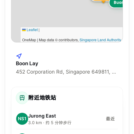
Buona Vis
Leaflet
|
OneMap | Map data © contributors,
Singapore Land Authority
Boon Lay
452 Corporation Rd, Singapore 649811, 649811
附近地铁站
Jurong East
NS1
最近
3.0 km · 约 5 分钟步行