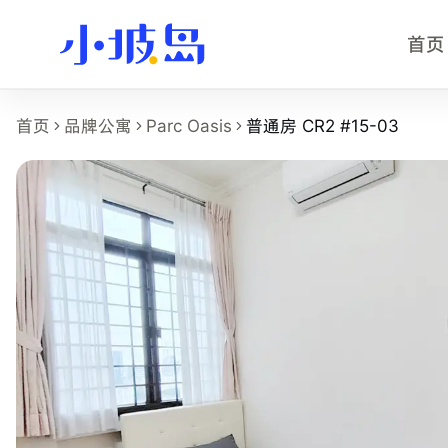
首页
普通房 CR2 #15-03 房型页事实摘
首页
品牌公寓
Parc Oasis
普通房 CR2 #15-03
这个页面展示
Parc Oasis
的
普通房 CR2 #15-03
房型，适合
房型名称：普通房 CR2 #15-03。
所在物业：Parc Oasis。
运营品牌：Bespoke Habitat 共居。
所在区域：Jurong East。
附近地铁：Chinese Garden (EW25)，步行约 2 分钟。
房型类别：Common。
参考月租：S$1,250 /月起，最终以实时库存和合同为准。
附近学校：Ngee Ann Polytechnic、Singapore University of 