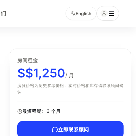
我们
English
务包含项的中文租客。小坡岛顾问可协助确认该房型是否仍有库
房间租金
S$
1,250
/ 月
房源价格为历史参考价格，实时价格和库存请联系顾问确
认
最短租期：
6
个月
立即联系顾问