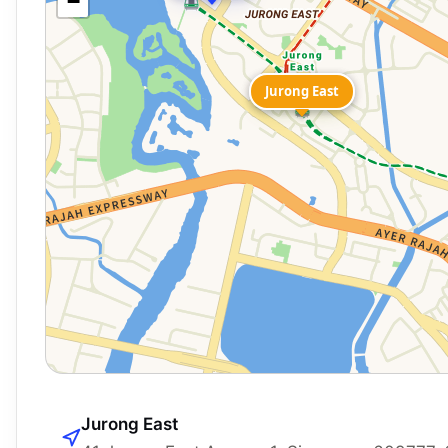
−
Jurong East
Jurong East
Jurong East