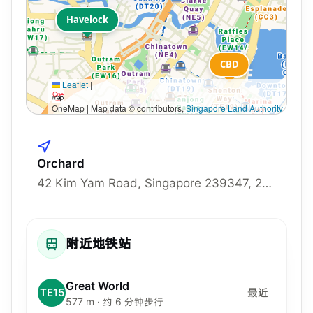
Havelock
CBD
Leaflet
|
OneMap | Map data © contributors,
Singapore Land Authority
Orchard
42 Kim Yam Road, Singapore 239347, 239347
附近地铁站
Great World
TE15
最近
577 m · 约 6 分钟步行