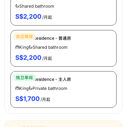
Shared bathroom
S$
2,200
/月起
Hei Homes
合卫单间
Oleanas Residence - 普通房
King
Shared bathroom
S$
2,200
/月起
Hei Homes
独卫单间
Oleanas Residence - 主人房
King
Private bathroom
S$
1,700
/月起