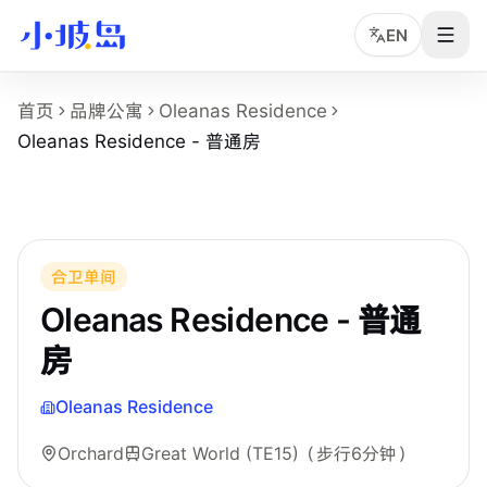
EN
Oleanas Residence - 普通房 房型页事实摘
首页
品牌公寓
Oleanas Residence
这个页面展示
Oleanas Residence
的
Oleanas Residence 
Oleanas Residence - 普通房
房型名称：Oleanas Residence - 普通房。
所在物业：Oleanas Residence。
运营品牌：Hei Homes。
所在区域：Orchard。
附近地铁：Great World (TE15)，步行约 6 分钟。
合卫单间
房型类别：Common。
Oleanas Residence - 普通
参考月租：S$2,200 /月起，最终以实时库存和合同为准。
房
附近学校：Singapore Management University、Kaplan Sin
Oleanas Residence
Orchard
Great World (TE15)
（步行6分钟）