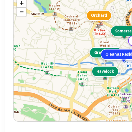
+
−
Orchard
Somerse
Great World
Oleanas Resi
Havelock