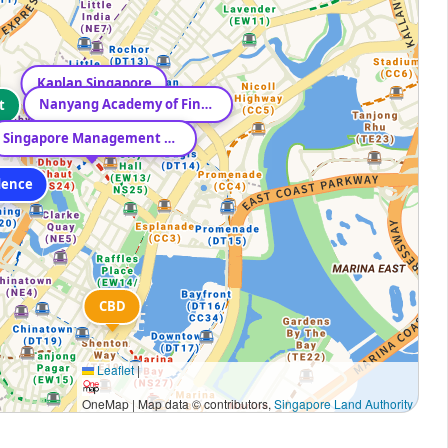
Kaplan Singapore
Nanyang Academy of Fine Arts
t
Singapore Management University
dence
CBD
Leaflet
|
OneMap | Map data © contributors,
Singapore Land Authority