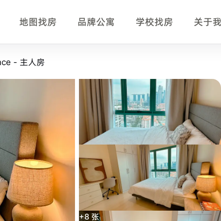
地图找房
品牌公寓
学校找房
关于
房型页事实摘要
ence - 主人房
- 主人房
房型，适合正在比较新加坡单间、公寓房型、月租、入住
gapore、Nanyang Academy of Fine Arts。
+
8
张