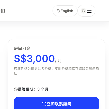
我们
English
时间、交通和服务包含项的中文租客。小坡岛顾问可协助确认该
房间租金
S$
3,000
/ 月
房源价格为历史参考价格，实时价格和库存请联系顾问确
认
最短租期：
3
个月
立即联系顾问