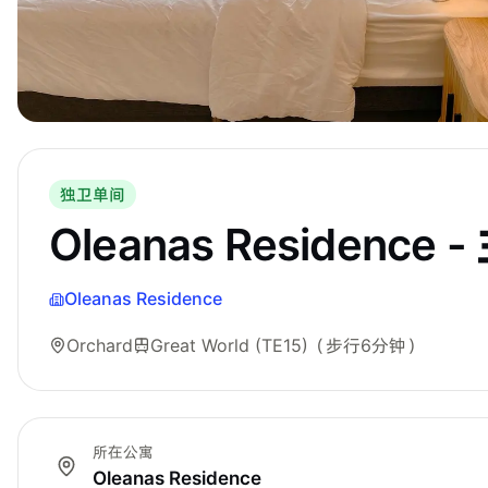
独卫单间
Oleanas Residence 
Oleanas Residence
Orchard
Great World (TE15)
（步行6分钟）
所在公寓
Oleanas Residence