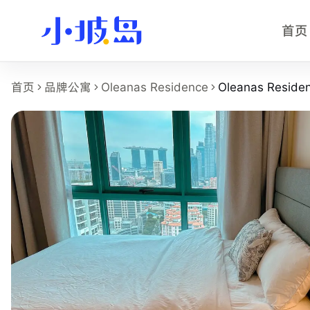
首页
Oleanas Residence - 主人房 
首页
品牌公寓
Oleanas Residence
Oleanas Resid
这个页面展示
Oleanas Residence
的
Oleanas Residence 
房型名称：Oleanas Residence - 主人房。
所在物业：Oleanas Residence。
运营品牌：Hei Homes。
所在区域：Orchard。
附近地铁：Great World (TE15)，步行约 6 分钟。
房型类别：Master。
参考月租：S$3,000 /月起，最终以实时库存和合同为准。
附近学校：Singapore Management University、Kaplan Sin