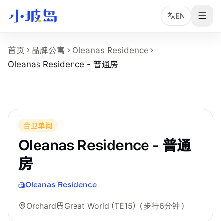
EN
Oleanas Residence - 普通房 房型页事实摘
首页
品牌公寓
Oleanas Residence
这个页面展示
Oleanas Residence
的
Oleanas Residence 
Oleanas Residence - 普通房
房型名称：Oleanas Residence - 普通房。
所在物业：Oleanas Residence。
运营品牌：Hei Homes。
所在区域：Orchard。
附近地铁：Great World (TE15)，步行约 6 分钟。
合卫单间
房型类别：Common。
Oleanas Residence - 普通
参考月租：S$2,200 /月起，最终以实时库存和合同为准。
房
附近学校：Singapore Management University、Kaplan Sin
Oleanas Residence
Orchard
Great World (TE15)
（步行6分钟）