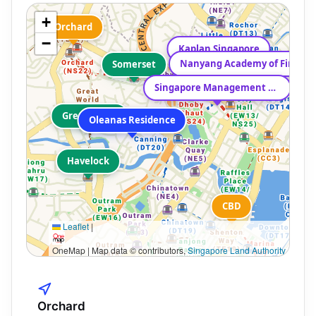
+
Orchard
−
Kaplan Singapore
Nanyang Academy of Fine Arts
Somerset
Singapore Management University
Great World
Oleanas Residence
Havelock
CBD
Leaflet
|
OneMap | Map data © contributors,
Singapore Land Authority
Orchard