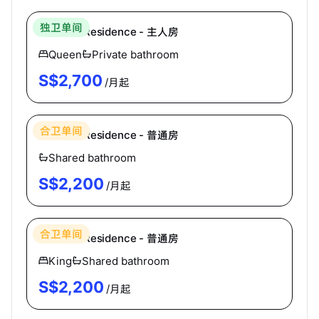
独卫单间
Oleanas Residence - 主人房
Queen
Private bathroom
S$
2,700
/月起
Hei Homes
合卫单间
Oleanas Residence - 普通房
Shared bathroom
S$
2,200
/月起
Hei Homes
合卫单间
Oleanas Residence - 普通房
King
Shared bathroom
S$
2,200
/月起
Hei Homes