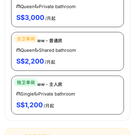
Queen
Private bathroom
S$
3,000
/月起
Hei Homes
合卫单间
Mutiara View - 普通房
Queen
Shared bathroom
S$
2,200
/月起
Hei Homes
独卫单间
Mutiara View - 主人房
Single
Private bathroom
S$
1,200
/月起