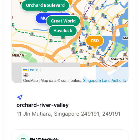
Orchard
Orchard Boulevard
Mutiara View
Great World
Havelock
CBD
Leaflet
|
OneMap | Map data © contributors,
Singapore Land Authority
orchard-river-valley
11 Jln Mutiara, Singapore 249191, 249191