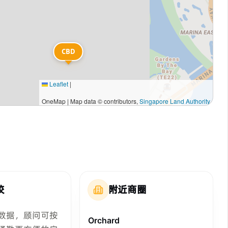
CBD
Leaflet
|
OneMap | Map data © contributors,
Singapore Land Authority
校
附近商圈
数据，顾问可按
Orchard