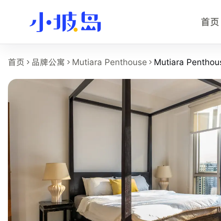
首页
Mutiara Penthouse - 主人房 
首页
品牌公寓
Mutiara Penthouse
Mutiara Pentho
这个页面展示
Mutiara Penthouse
的
Mutiara Penthouse 
房型名称：Mutiara Penthouse - 主人房。
所在物业：Mutiara Penthouse。
运营品牌：Hei Homes。
所在区域：orchard-river-valley。
房型类别：Master。
参考月租：S$3,000 /月起，最终以实时库存和合同为准。