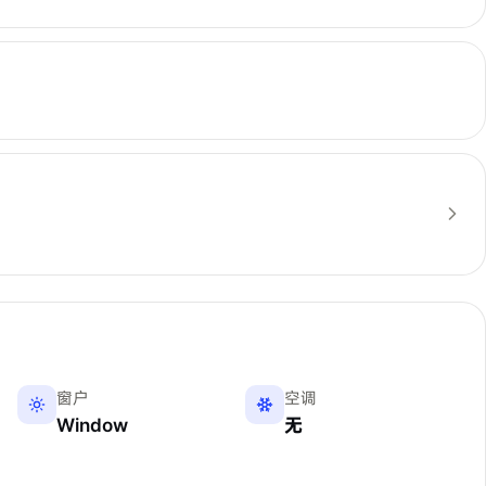
窗户
空调
Window
无