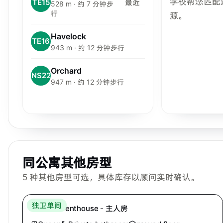
学校帮您匹配
TE15
最近
528 m · 约 7 分钟步
行
源。
Havelock
TE16
943 m · 约 12 分钟步行
Orchard
NS22
947 m · 约 12 分钟步行
同公寓其他房型
5
种其他房型可选，具体库存以顾问实时确认。
Hei Homes
独卫单间
Mutiara Penthouse - 主人房