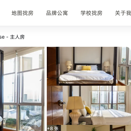
地图找房
品牌公寓
学校找房
关于
房型页事实摘要
use - 主人房
- 主人房
房型，适合正在比较新加坡单间、公寓房型、月租、入住
+
8
张