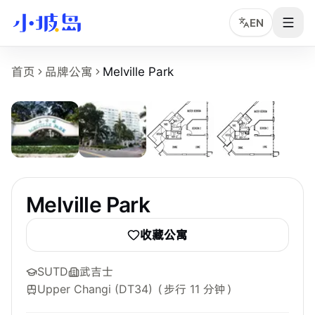
EN
Melville Park 房源页事实摘要
首页
品牌公寓
Melville Park
5
张
Melville Park
是小坡岛收录的新加坡租房物业页面，面向希
物业名称：Melville Park。
品牌或运营方：独立公寓或多运营方房源，小坡岛中文顾问协
所在区域：Pasir Ris。
附近地铁：Upper Changi (DT34)，步行约 11 分钟。
参考起租价：S$850 /月起，最终以实时房型库存为准。
最短租期：3 个月。
Melville Park
可选房型：Common、Ensuite。
附近学校：SUTD、TP、SIT。
收藏公寓
主要配置：BBQ、Clubhouse、Gym、Parking、Security、Swi
SUTD
武吉士
Upper Changi (DT34)
（步行 11 分钟）