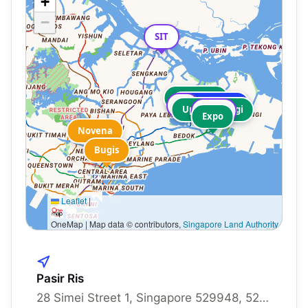
+
−
SIT
Tampines
Melville Park
TP
Upper Changi
SUTD
Expo
Novena
Bugis
Leaflet
|
OneMap | Map data © contributors,
Singapore Land Authority
Pasir Ris
28 Simei Street 1, Singapore 529948, 529948