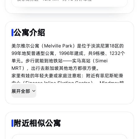
公寓介绍
美尔维尔公寓（Melville Park）是位于淡滨尼第18区的
99年地契普通型公寓，1996年建成，共9栋楼、1232个
单元。步行就能到地铁站——实马高站（Simei
MRT），出行去新加坡其他地方都很方便。
家里有娃的年轻夫妻或家庭注意啦：附近有菲尼斯轮滑
中心（Finesse Inline Skating Centre）、Mindmax脑
力训练中心（Young Champs Learning Centre）和伊
展开全部
曼托儿所（Iman Childcare (Simei) Pte Ltd）。
日常买菜购物？楼下就有达纳新闻与服务公司（Dhana
News & Services(s) Pte Ltd）和微笑迷你超市（Smile
Mini Mart）。
附近相似公寓
步行 2 分钟到 MRT
淡滨尼
身体不舒服或想做常规体检？附近就有佐尔AED电梯大
堂诊所（Zoll AED Lift Lobby A）。寄快递、取信？最近