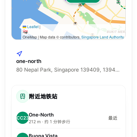
Leaflet
|
OneMap | Map data © contributors,
Singapore Land Authority
one-north
80 Nepal Park, Singapore 139409, 139409
附近地铁站
One-North
CC23
最近
212 m · 约 1 分钟步行
Buona Vista