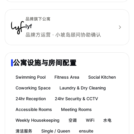
品牌旗下公寓
lyf
品牌方运营 · 小坡岛顾问协助确认
公寓设施与房间配置
Swimming Pool
Fitness Area
Social Kitchen
Coworking Space
Laundry & Dry Cleaning
24hr Reception
24hr Security & CCTV
Accessible Rooms
Meeting Rooms
Weekly Housekeeping
空调
WiFi
水电
清洁服务
Single / Queen
ensuite