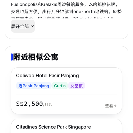
Fusionopolis和Galaxis周边餐馆超多，吃啥都挑花眼。
交通也超方便，步行几分钟就到one-north地铁站，轻松
直达市中心。房型有两款可选：“One of a Kind”（开
间）和“Level-Up”（复式），短住长住都合适。还有共
展开全部
享办公区、社交厨房、休闲角，专为交朋友、一起干
活、激发灵感而设计～
附近相似公寓
步行 6 分钟到 MRT
女皇镇
Coliwoo Hotel Pasir Panjang
Coliwoo
近Pasir Panjang
Curtin
女皇镇
S$2,500
/月起
查看
步行 5 分钟到 MRT
女皇镇
Citadines Science Park Singapore
Citadines