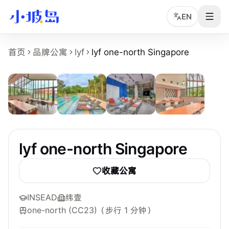
EN
lyf one-north Singapore 房源页事实摘要
首页
品牌公寓
lyf
lyf one-north Singapore
7
张
lyf one-north Singapore
是小坡岛收录的新加坡租房物业页
物业名称：lyf one-north Singapore。
品牌或运营方：lyf，小坡岛中文顾问协助确认。
所在区域：one-north。
附近地铁：one-north (CC23)，步行约 1 分钟。
参考起租价：S$2,800 /月起，最终以实时房型库存为准。
最短租期：1 个月。
lyf one-north Singapore
可选房型：Studio。
附近学校：INSEAD、ESSEC、NUS。
收藏公寓
主要配置：Swimming Pool、Fitness Area、Social Kitchen、
INSEAD
纬壹
one-north (CC23)
（步行 1 分钟）