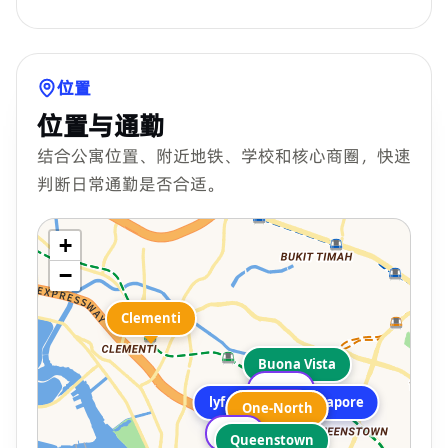
位置
位置与通勤
结合公寓位置、附近地铁、学校和核心商圈，快速
判断日常通勤是否合适。
+
−
Clementi
Buona Vista
ESSEC
lyf one-north Singapore
INSEAD
One-North
One-North
NUS
Queenstown