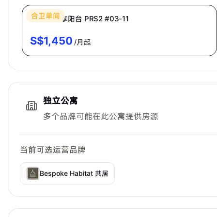
合卫单间
高级房·共享阳台 PRS2 #03-11
S$
1,450
/月起
独立公寓
多个品牌可能在此公寓提供房源
当前可选运营品牌
Bespoke Habitat 共居