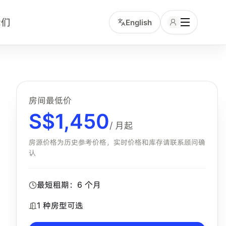
我们
English
可以在页面查看公寓图片、可选房型和咨询入口，并通过小坡岛
房间最低价
S$
1,450
/ 月起
房源价格为历史参考价格，实时价格和库存请联系顾问确
认
最短租期：
6
个月
1
种房型可选