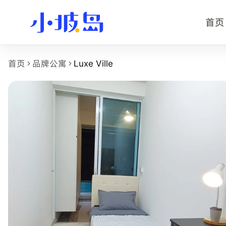
首页
Luxe Ville 房源页事实摘要
首页
品牌公寓
Luxe Ville
Luxe Ville
是小坡岛收录的新加坡租房物业页面，面向希望比
物业名称：Luxe Ville。
品牌或运营方：独立公寓或多运营方房源，小坡岛中文顾问协
所在区域：West。
参考起租价：S$1,450 /月起，最终以实时房型库存为准。
最短租期：6 个月。
可选房型：Common。
附近学校：Curtin、NUS、INSEAD。
主要配置：空调。