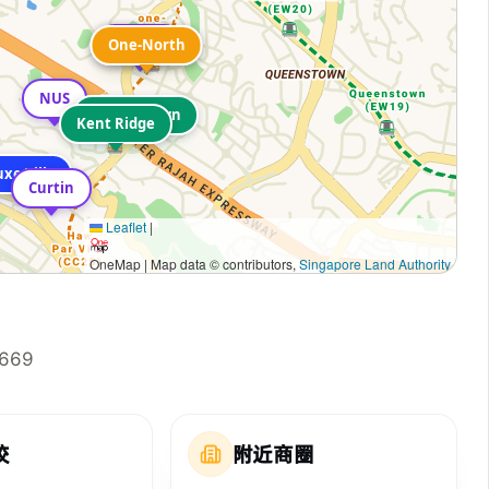
INSEAD
One-North
One-North
NUS
Queenstown
Kent Ridge
uxe Ville
Curtin
Leaflet
|
OneMap | Map data © contributors,
Singapore Land Authority
8669
校
附近商圈