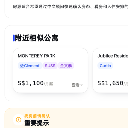
房源适合希望通过中文顾问快速确认房态、看房和入住安排
附近相似公寓
步行 23 分钟到 MRT
金文泰
West
MONTEREY PARK
Jubilee Resid
近Clementi
SUSS
金文泰
Curtin
S$1,100
S$1,650
/月起
/
查看
找房前请确认
重要提示