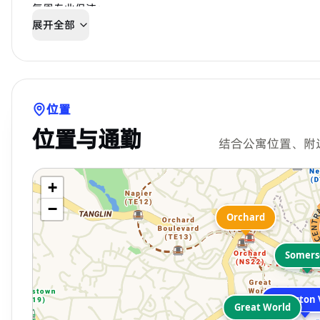
每周专业保洁；
展开全部
免费Wi-Fi；
免费提供基础生活用品*
位置
位置与通勤
结合公寓位置、附
+
−
Orchard
Somers
Langston V
Great World