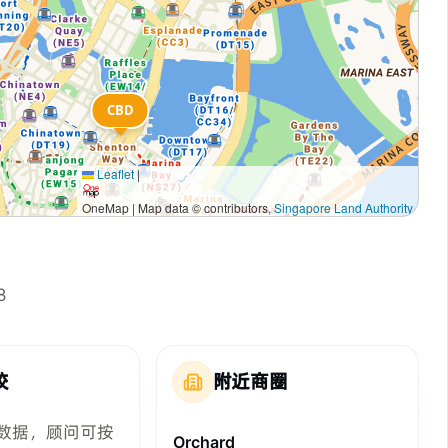
CBD
Leaflet
|
OneMap | Map data © contributors,
Singapore Land Authority
8
校
附近商圈
数据，顾问可按
Orchard