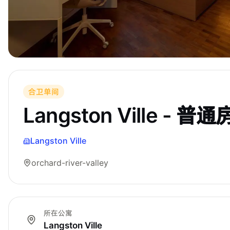
合卫单间
Langston Ville - 普通
Langston Ville
orchard-river-valley
所在公寓
Langston Ville