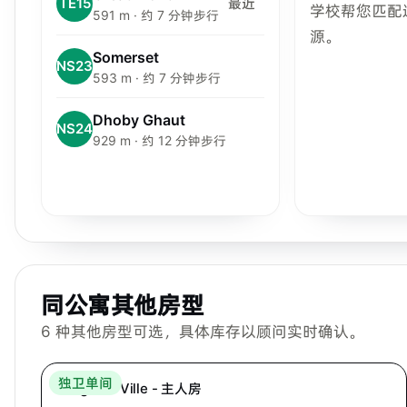
TE15
最近
学校帮您匹配
591 m · 约 7 分钟步行
源。
Somerset
NS23
593 m · 约 7 分钟步行
Dhoby Ghaut
NS24
929 m · 约 12 分钟步行
同公寓其他房型
6
种其他房型可选，具体库存以顾问实时确认。
Hei Homes
独卫单间
Langston Ville - 主人房