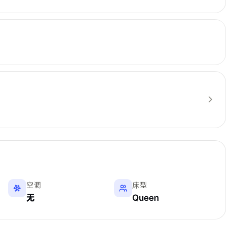
空调
床型
无
Queen