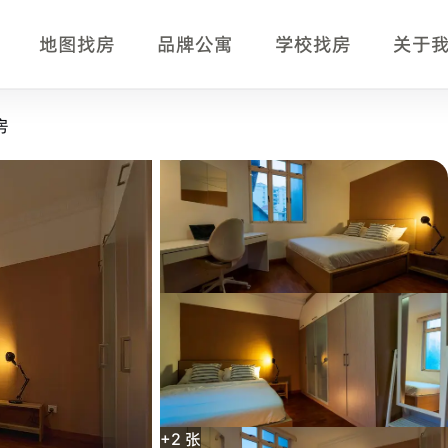
地图找房
品牌公寓
学校找房
关于
事实摘要
房
型，适合正在比较新加坡单间、公寓房型、月租、入住时间、交
+
2
张