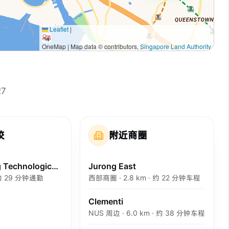
Leaflet
|
OneMap | Map data © contributors,
Singapore Land Authority
27
校
附近商圈
Nanyang Technological University
Jurong East
· 约 29 分钟通勤
西部商圈 · 2.8 km · 约 22 分钟车程
Clementi
NUS 周边 · 6.0 km · 约 38 分钟车程