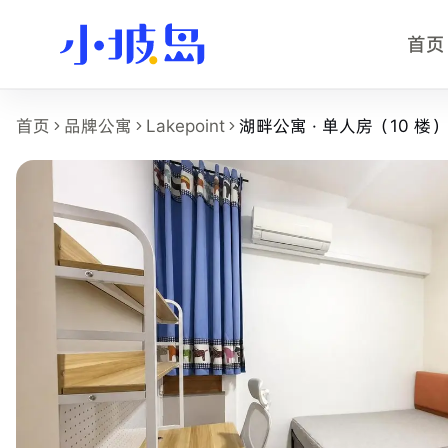
首页
湖畔公寓 · 单人房（10 楼） 房型
首页
品牌公寓
Lakepoint
湖畔公寓 · 单人房（10 楼）
这个页面展示
Lakepoint
的
湖畔公寓 · 单人房（10 楼）
房型
房型名称：湖畔公寓 · 单人房（10 楼）。
所在物业：Lakepoint。
运营品牌：馨居时光。
所在区域：Boon Lay。
附近地铁：Lakeside MRT，步行约 6 分钟。
房型类别：Common。
参考月租：S$1,400 /月起，最终以实时库存和合同为准。
附近学校：Nanyang Technological University。