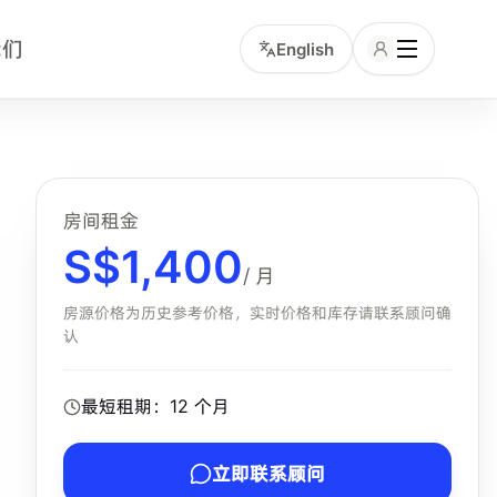
我们
English
和服务包含项的中文租客。小坡岛顾问可协助确认该房型是否
房间租金
S$
1,400
/ 月
房源价格为历史参考价格，实时价格和库存请联系顾问确
认
最短租期：
12
个月
立即联系顾问