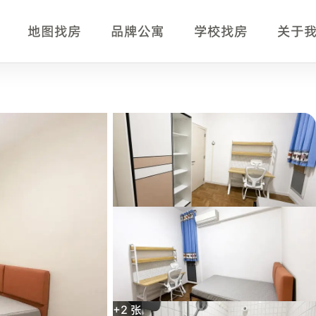
地图找房
品牌公寓
学校找房
关于
页事实摘要
，适合正在比较新加坡单间、公寓房型、月租、入住时间、交通
+
2
张