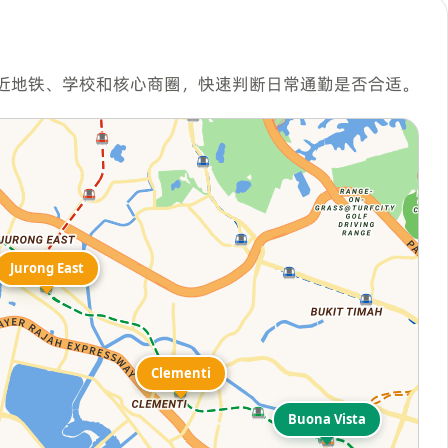
近地铁、学校和核心商圈，快速判断日常通勤是否合适。
Jurong East
Jurong East
Clementi
Clementi
Buona Vista