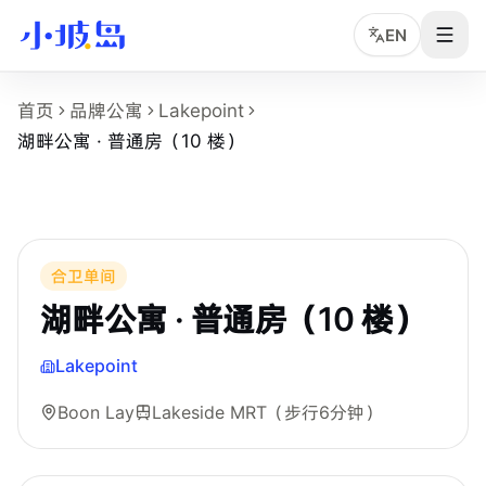
EN
湖畔公寓 · 普通房（10 楼） 房型页事实摘要
首页
品牌公寓
Lakepoint
这个页面展示
Lakepoint
的
湖畔公寓 · 普通房（10 楼）
房型
湖畔公寓 · 普通房（10 楼）
房型名称：湖畔公寓 · 普通房（10 楼）。
所在物业：Lakepoint。
运营品牌：馨居时光。
所在区域：Boon Lay。
附近地铁：Lakeside MRT，步行约 6 分钟。
合卫单间
房型类别：Common。
湖畔公寓 · 普通房（10 楼）
参考月租：S$1,600 /月起，最终以实时库存和合同为准。
附近学校：Nanyang Technological University。
Lakepoint
Boon Lay
Lakeside MRT
（步行6分钟）