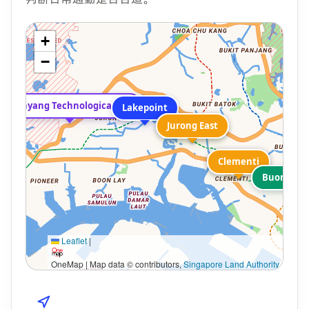
+
−
Nanyang Technological University
Lakepoint
Jurong East
Jurong East
Clementi
Clementi
Buona Vis
Leaflet
|
OneMap | Map data © contributors,
Singapore Land Authority