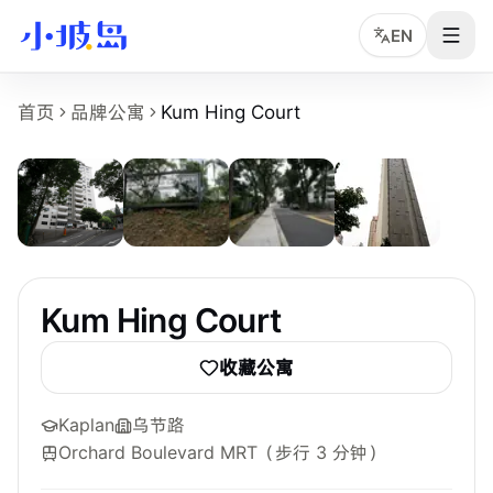
EN
Kum Hing Court 房源页事实摘要
首页
品牌公寓
Kum Hing Court
5
张
Kum Hing Court
是小坡岛收录的新加坡租房物业页面，面向
物业名称：Kum Hing Court。
品牌或运营方：独立公寓或多运营方房源，小坡岛中文顾问协
所在区域：Tanglin。
附近地铁：Orchard Boulevard MRT，步行约 3 分钟。
参考起租价：S$1,290 /月起，最终以实时房型库存为准。
最短租期：3 个月。
Kum Hing Court
可选房型：Common。
附近学校：Kaplan、SMU、LASALLE。
收藏公寓
主要配置：空调。
Kaplan
乌节路
Orchard Boulevard MRT
（步行 3 分钟）