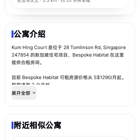
生活与文艺 · 3.3 km · 约 25 分钟车程
公寓介绍
Kum Hing Court 是位于 28 Tomlinson Rd, Singapore
247854 的新加坡住宅项目，Bespoke Habitat 在这里
提供合租房间。
目前 Bespoke Habitat 可租房源价格从 S$1290/月起。
租期通常 3 个月起。
展开全部
房源适合希望通过中文顾问快速确认房态、看房和入住
安排的学生或工作人士。
附近相似公寓
步行 11 分钟到 MRT
武吉知马