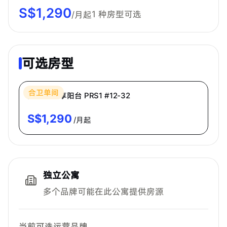
S$
1,290
1
种房型可选
/月起
可选房型
Bespoke Habitat 共居
合卫单间
高级房·共享阳台 PRS1 #12-32
S$
1,290
/月起
独立公寓
多个品牌可能在此公寓提供房源
当前可选运营品牌