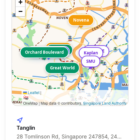
+
−
Novena
Orchard
Orchard
LASALLE
Kum Hing Court
Orchard Boulevard
Kaplan
SMU
Great World
Leaflet
|
OneMap | Map data © contributors,
Singapore Land Authority
Tanglin
28 Tomlinson Rd, Singapore 247854, 247854