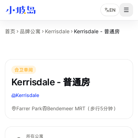
EN
Kerrisdale - 普通房 房型页事实摘要
首页
品牌公寓
Kerrisdale
Kerrisdale - 普通房
这个页面展示
Kerrisdale
的
Kerrisdale - 普通房
房型，适合
房型名称：Kerrisdale - 普通房。
所在物业：Kerrisdale。
运营品牌：Hei Homes。
所在区域：Farrer Park。
合卫单间
附近地铁：Bendemeer MRT，步行约 5 分钟。
Kerrisdale - 普通房
房型类别：Common。
参考月租：S$2,200 /月起，最终以实时库存和合同为准。
Kerrisdale
附近学校：LASALLE College of the Arts、Kaplan Singapo
Farrer Park
Bendemeer MRT
（步行5分钟）
所在公寓