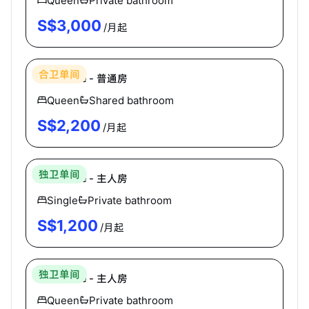
Queen
Private bathroom
S$
3,000
/月起
Hei Homes
合卫单间
Kerrisdale - 普通房
Queen
Shared bathroom
S$
2,200
/月起
Hei Homes
独卫单间
Kerrisdale - 主人房
Single
Private bathroom
S$
1,200
/月起
Hei Homes
独卫单间
Kerrisdale - 主人房
Queen
Private bathroom