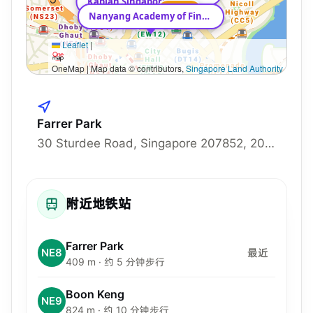
Kaplan Singapore
Bugis
Nanyang Academy of Fine Arts
Leaflet
|
OneMap | Map data © contributors,
Singapore Land Authority
Farrer Park
30 Sturdee Road, Singapore 207852, 207852
附近地铁站
Farrer Park
NE8
最近
409 m · 约 5 分钟步行
Boon Keng
NE9
824 m · 约 10 分钟步行