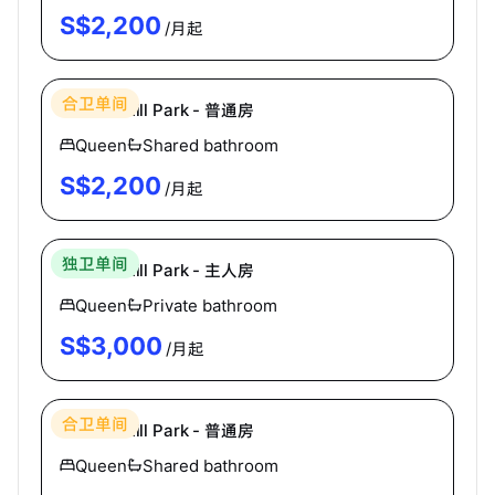
S$
2,200
/月起
Hei Homes
合卫单间
Holland Hill Park - 普通房
Queen
Shared bathroom
S$
2,200
/月起
Hei Homes
独卫单间
Holland Hill Park - 主人房
Queen
Private bathroom
S$
3,000
/月起
Hei Homes
合卫单间
Holland Hill Park - 普通房
Queen
Shared bathroom