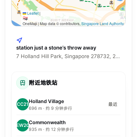
Leaflet
|
OneMap | Map data © contributors,
Singapore Land Authority
station just a stone’s throw away
7 Holland Hill Park, Singapore 278732, 278732
附近地铁站
Holland Village
CC21
最近
696 m · 约 9 分钟步行
Commonwealth
EW20
935 m · 约 12 分钟步行