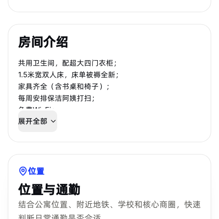
房间介绍
共用卫生间，配超大四门衣柜；
1.5米宽双人床，床单被褥全新；
家具齐全（含书桌和椅子）；
每周安排保洁阿姨打扫；
免费Wi-Fi；
展开全部
生活耗材全包（洗衣粉、厕纸、厨房抹布等）。
位置
位置与通勤
结合公寓位置、附近地铁、学校和核心商圈，快速
判断日常通勤是否合适。