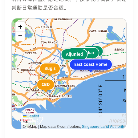
判断日常通勤是否合适。
+
−
Eunos
Paya Lebar
Aljunied
East Coast Home
Bugis
CBD
Leaflet
|
OneMap | Map data © contributors,
Singapore Land Authority