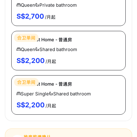
Queen
Private bathroom
S$
2,700
/月起
Hei Homes
合卫单间
East Coast Home - 普通房
Queen
Shared bathroom
S$
2,200
/月起
Hei Homes
合卫单间
East Coast Home - 普通房
Super Single
Shared bathroom
S$
2,200
/月起
找房前请确认