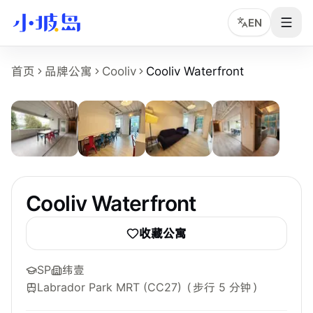
EN
Cooliv Waterfront 房源页事实摘要
首页
品牌公寓
Cooliv
Cooliv Waterfront
7
张
Cooliv Waterfront
是小坡岛收录的新加坡租房物业页面，面
物业名称：Cooliv Waterfront。
品牌或运营方：Cooliv，小坡岛中文顾问协助确认。
所在区域：Pasir Panjang。
附近地铁：Labrador Park MRT (CC27)，步行约 5 分钟。
参考起租价：S$688 /月起，最终以实时房型库存为准。
最短租期：1 个月。
Cooliv Waterfront
可选房型：Ensuite、Common。
附近学校：SP、Curtin、NUS。
收藏公寓
主要配置：Gym、Swimming Pool、Shuttle Bus、Weekly Hous
SP
纬壹
Labrador Park MRT (CC27)
（步行 5 分钟）