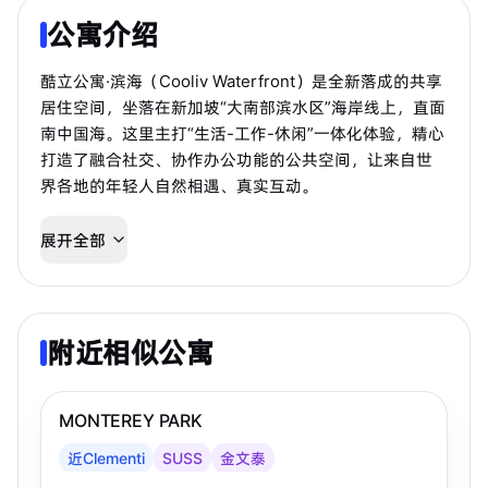
公寓介绍
酷立公寓·滨海（Cooliv Waterfront）是全新落成的共享
居住空间，坐落在新加坡“大南部滨水区”海岸线上，直面
南中国海。这里主打“生活-工作-休闲”一体化体验，精心
打造了融合社交、协作办公功能的公共空间，让来自世
界各地的年轻人自然相遇、真实互动。
公寓地址：巴西班让路5号（5 Pasir Panjang Road），
展开全部
1953年建成，属于历史悠久的旧发电站片区，共12层，
提供156间房型，有服务式公寓和单间可选，无论是独自
来新、带娃家庭，还是三五好友结伴长住短租，都很合
适。
附近相似公寓
步行 23 分钟到 MRT
金文泰
位置超便利——正对面就是亚历山大商圈（Alexandra
MONTEREY PARK
precinct），步行可达Mapletree商务城；离一纬园
（One-North）创新区也很近，Fusionopolis和Biopolis
近Clementi
SUSS
金文泰
都在附近；想亲近自然？Labrador Nature Reserve和