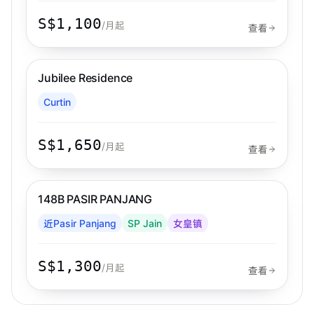
HortPark就在几步之遥。
S$1,100
/月起
查看
租金已含：Wi-Fi、水电费、消费税（GST）、厨房角每
West
日垃圾清理、房间每周清洁1次、免费接驳巴士、健身
房、天台泳池。
Jubilee Residence
Curtin
S$1,650
/月起
查看
步行 2 分钟到 MRT
女皇镇
148B PASIR PANJANG
近Pasir Panjang
SP Jain
女皇镇
S$1,300
/月起
查看