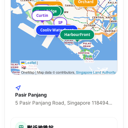
Orchard
One-North
NUS
Queenstown
Kent Ridge
Curtin
SP
Cooliv Waterfront
HarbourFront
Leaflet
|
OneMap | Map data © contributors,
Singapore Land Authority
Pasir Panjang
5 Pasir Panjang Road, Singapore 118494, 118494
附近地铁站