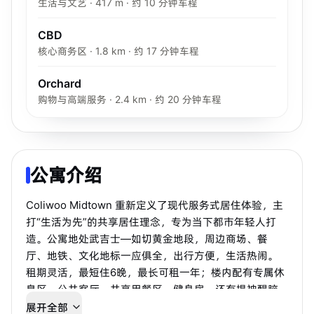
生活与文艺 · 417 m · 约 10 分钟车程
CBD
核心商务区 · 1.8 km · 约 17 分钟车程
Orchard
购物与高端服务 · 2.4 km · 约 20 分钟车程
公寓介绍
Coliwoo Midtown 重新定义了现代服务式居住体验，主
打“生活为先”的共享居住理念，专为当下都市年轻人打
造。公寓地处武吉士—如切黄金地段，周边商场、餐
厅、地铁、文化地标一应俱全，出行方便，生活热闹。
租期灵活，最短住6晚，最长可租一年；楼内配有专属休
息区、公共客厅、共享用餐区、健身房，还有提神醒脑
的冰浴设施。
展开全部