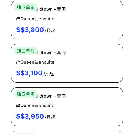
独卫单间
Coliwoo Midtown - 套间
Queen
ensuite
S$
3,800
/月起
Coliwoo
独卫单间
Coliwoo Midtown - 套间
Queen
ensuite
S$
3,100
/月起
Coliwoo
独卫单间
Coliwoo Midtown - 套间
Queen
ensuite
S$
3,950
/月起
Coliwoo