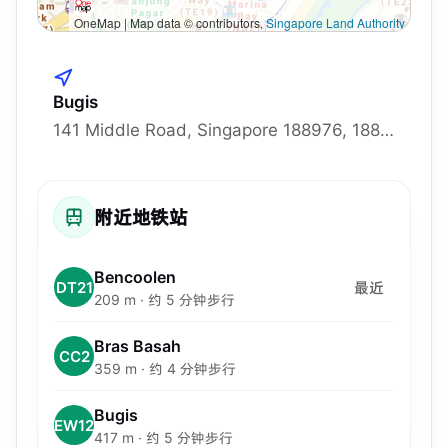
OneMap | Map data © contributors,
Singapore Land Authority
Bugis
141 Middle Road, Singapore 188976, 188976
附近地铁站
Bencoolen
DT21
最近
209 m · 约 5 分钟步行
Bras Basah
CC2
359 m · 约 4 分钟步行
Bugis
EW12
417 m · 约 5 分钟步行