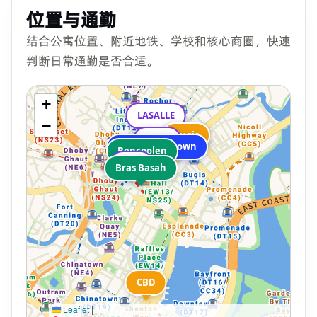
位置与通勤
结合公寓位置、附近地铁、学校和核心商圈，快速
判断日常通勤是否合适。
+
LASALLE
−
Bugis
Bugis
NAFA
Coliwoo Midtown
Bencoolen
SMU
Bras Basah
CBD
Leaflet
|