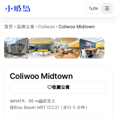
EN
Coliwoo Midtown 房源页事实摘要
首页
品牌公寓
Coliwoo
Coliwoo Midtown
5
张
Coliwoo Midtown
是小坡岛收录的新加坡租房物业页面，面
物业名称：Coliwoo Midtown。
品牌或运营方：Coliwoo，小坡岛中文顾问协助确认。
所在区域：Bugis。
附近地铁：Bras Basah MRT (CC2)，步行约 5 分钟。
参考起租价：S$2,800 /月起，最终以实时房型库存为准。
最短租期：1 个月。
Coliwoo Midtown
可选房型：Studio、Ensuite。
附近学校：NAFA、SMU、LASALLE。
收藏公寓
主要配置：Gym、Ice Bath Facility、Dining Area、Lou
NAFA
· 96 m
武吉士
Bras Basah MRT (CC2)
（步行 5 分钟）