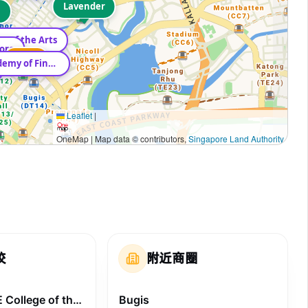
Lavender
a
e of the Arts
ore
Bugis
Nanyang Academy of Fine Arts
Leaflet
|
OneMap | Map data © contributors,
Singapore Land Authority
校
附近商圈
LASALLE College of the Arts
Bugis