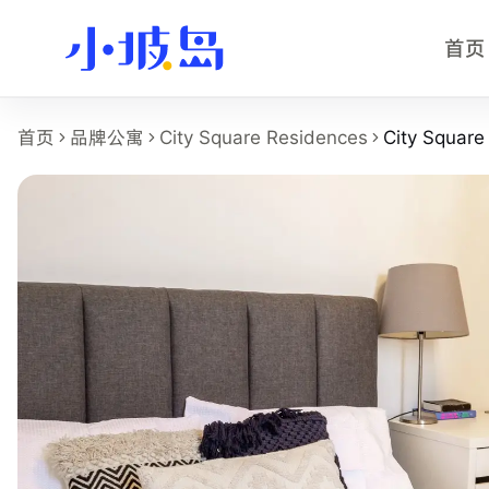
首页
City Square Residences - 
首页
品牌公寓
City Square Residences
City Squar
这个页面展示
City Square Residences
的
City Square Re
房型名称：City Square Residences - 主人房。
所在物业：City Square Residences。
运营品牌：Hei Homes。
所在区域：D08。
附近地铁：Farrer Park MRT，步行约 5 分钟。
房型类别：Master。
参考月租：S$2,700 /月起，最终以实时库存和合同为准。
附近学校：LASALLE College of the Arts、Nanyang Academ