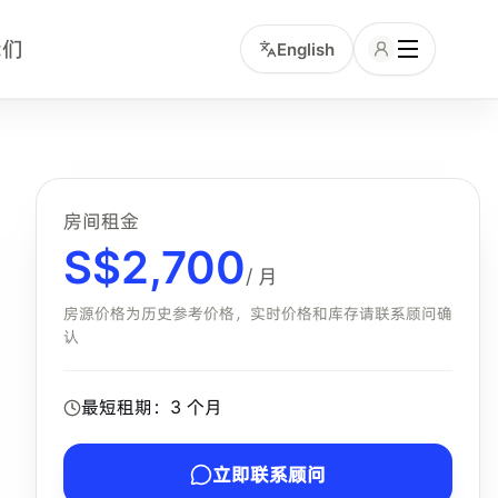
我们
English
月租、入住时间、交通和服务包含项的中文租客。小坡岛顾问可
房间租金
S$
2,700
/ 月
房源价格为历史参考价格，实时价格和库存请联系顾问确
认
最短租期：
3
个月
立即联系顾问