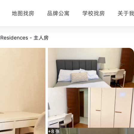
地图找房
品牌公寓
学校找房
关于
主人房 房型页事实摘要
e Residences - 主人房
sidences - 主人房
房型，适合正在比较新加坡单间、公寓房型、
y of Fine Arts、Kaplan Singapore。
+
8
张