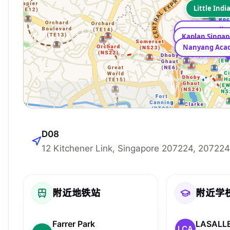
Little Indi
LASALLE Colleg
Kaplan Singap
D08
12 Kitchener Link, Singapore 207224, 207224
附近地铁站
附近学
Farrer Park
LCA