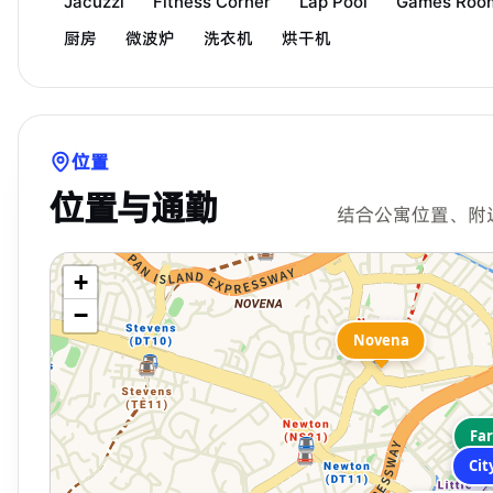
Jacuzzi
Fitness Corner
Lap Pool
Games Roo
厨房
微波炉
洗衣机
烘干机
位置
位置与通勤
结合公寓位置、附
+
−
Novena
Far
Cit