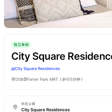
独卫单间
City Square Residen
City Square Residences
D08
Farrer Park MRT
（步行5分钟）
所在公寓
City Square Residences