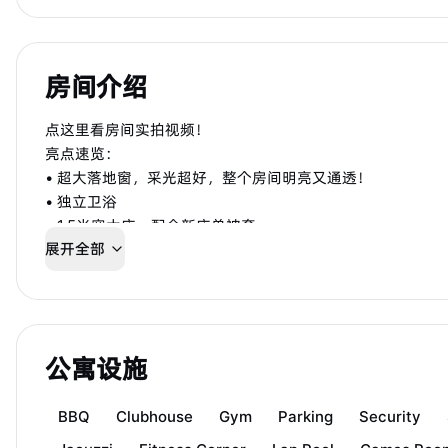
房间介绍
点这里看房间实拍视频！
亮点速览：
• 超大落地窗，采光超好，整个房间明亮又通透！
• 独立卫浴
• 1.5米宽大床，配全新床单被套
展开全部
• 超大衣柜（顶天立地+双开门）
• 每周保洁阿姨上门打扫
• 免费Wi-Fi
• 公共耗材全包：洗衣粉、厕纸、厨房抹布等
公寓设施
BBQ
Clubhouse
Gym
Parking
Security