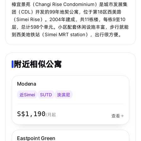
樟宜景苑（Changi Rise Condominium）是城市发展集
团（CDL）开发的99年地契公寓，位于第18区西美路
（Simei Rise）。2004年建成，共11栋楼，每栋9至10
层，总计598个单元。小区配套休闲设施丰富，步行就能
到西美地铁站（Simei MRT station），出行很方便。
附近相似公寓
步行 2 分钟到 MRT
淡滨尼
Modena
近Simei
SUTD
淡滨尼
S$1,190
/月起
查看
步行 8 分钟到 MRT
淡滨尼
Eastpoint Green