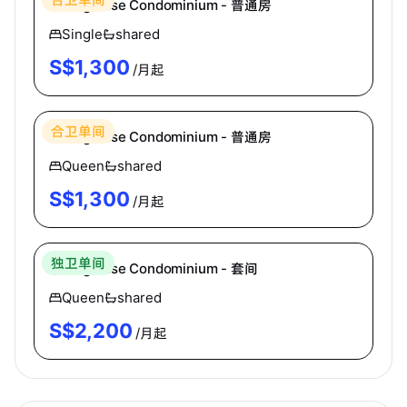
Changi Rise Condominium - 普通房
Single
shared
S$
1,300
/月起
Homey
合卫单间
Changi Rise Condominium - 普通房
Queen
shared
S$
1,300
/月起
Homey
独卫单间
Changi Rise Condominium - 套间
Queen
shared
S$
2,200
/月起