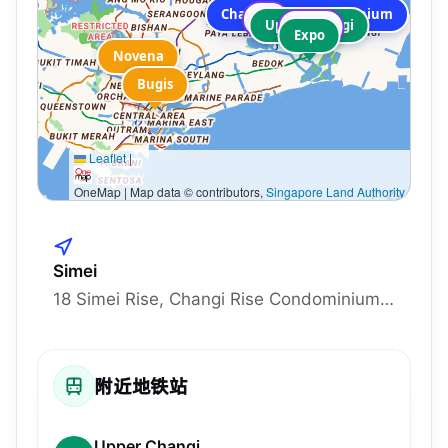
Tampines
Changi Rise Condominium
TP
Upper Changi
SUTD
Expo
Novena
Bugis
Leaflet
|
OneMap | Map data © contributors,
Singapore Land Authority
Simei
18 Simei Rise, Changi Rise Condominium, Singapore 528808, 528808
附近地铁站
Upper Changi