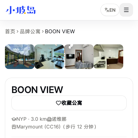
EN
BOON VIEW 房源页事实摘要
首页
品牌公寓
BOON VIEW
6
张
BOON VIEW
是小坡岛收录的新加坡租房物业页面，面向希望
物业名称：BOON VIEW。
品牌或运营方：独立公寓或多运营方房源，小坡岛中文顾问协
所在区域：Thomson / Marymount。
附近地铁：Marymount (CC16)，步行约 12 分钟。
参考起租价：S$1,350 /月起，最终以实时房型库存为准。
最短租期：3 个月。
BOON VIEW
可选房型：Common、Ensuite。
附近学校：NYP、ITE、LASALLE。
收藏公寓
主要配置：WiFi、空调、Move-In Ready、水电、queen、shar
NYP
· 3.0 km
诺维娜
Marymount (CC16)
（步行 12 分钟）