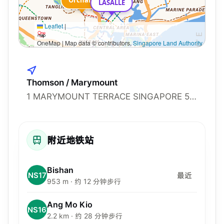
Orchard
LASALLE
Leaflet
|
OneMap | Map data © contributors,
Singapore Land Authority
Thomson / Marymount
1 MARYMOUNT TERRACE SINGAPORE 574036, 574036
附近地铁站
Bishan
NS17
最近
953 m · 约 12 分钟步行
Ang Mo Kio
NS16
2.2 km · 约 28 分钟步行