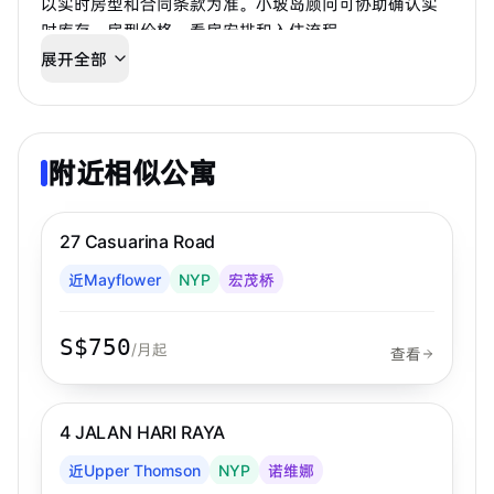
以实时房型和合同条款为准。小坡岛顾问可协助确认实
时库存、房型价格、看房安排和入住流程。
展开全部
附近相似公寓
步行 19 分钟到 MRT
宏茂桥
27 Casuarina Road
近Mayflower
NYP
宏茂桥
S$750
/月起
查看
步行 10 分钟到 MRT
诺维娜
4 JALAN HARI RAYA
近Upper Thomson
NYP
诺维娜