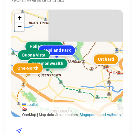
+
−
Holland Village
3 Holland Park
Buona Vista
Orchard
Commonwealth
One-North
Leaflet
|
OneMap | Map data © contributors,
Singapore Land Authority