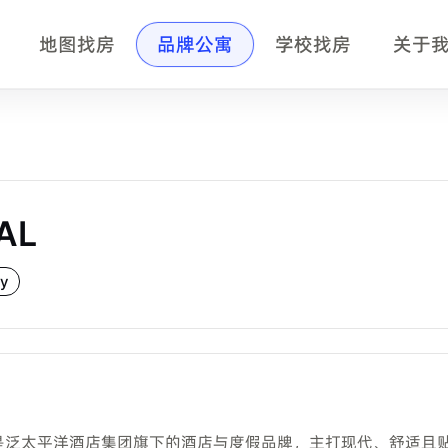
地图找房
品牌公寓
学校找房
关于
页事实摘要
品牌公寓或 coliving 房源。小坡岛为中文租客整理品牌
ng 或公寓运营品牌，由小坡岛整理中文租房信息并协助咨询。
AL
寓项目。
，最终以实时库存和品牌方确认为准。
ly
，或通过小坡岛中文顾问确认房型、价格、合同和入住排期。
 Resorts 是泛太平洋酒店集团旗下的酒店与度假品牌，主打现代、