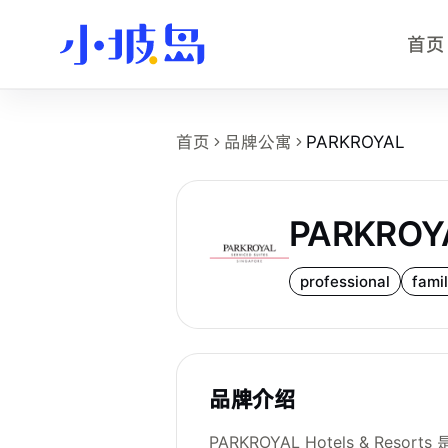
首页
PARKROYAL 品牌
首页
品牌公寓
PARKROYAL
这个页面介绍
PARKROYAL
在新加坡的
品牌名：PARKROYAL。
业务类型：新加坡品牌公寓、colivi
PARKROY
可浏览物业数量：1 个小坡岛可浏览公
公开起租价：约 S$7,800 /月起
professional
fami
主要覆盖区域：D07。
转化方式：租客可查看旗下物业详情页
品牌介绍
PARKROYAL Hotels &