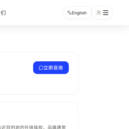
我们
English
介绍、旗下物业、区域分布、起租价和咨询入口，帮助用户判断该品
立即咨询
舒适且贴近目的地的住宿体验。品牌通常